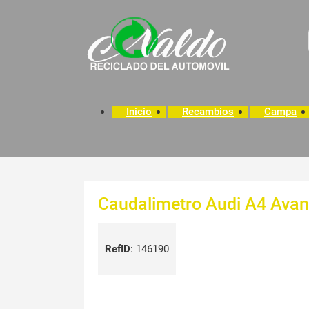
Inicio
Recambios
Campa
Caudalimetro Audi A4 Avan
RefID
:
146190