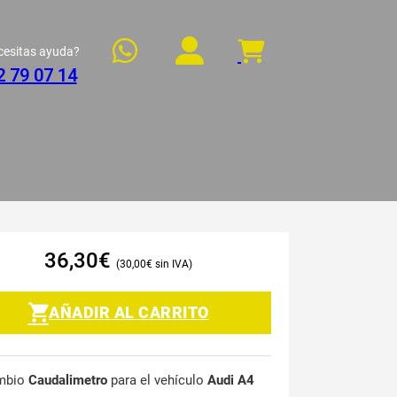
cesitas ayuda?
2 79 07 14
36,30
€
30,00
€
AÑADIR AL CARRITO
mbio
Caudalimetro
para el vehículo
Audi A4