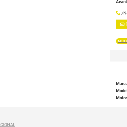
Avan
¿N
MOTO
Marc
Mode
Motor
ICIONAL