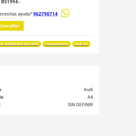
t B51994-
.
ecesitas ayuda?
962790714
Consultar
R ADMISIÓN ESCAPE
Caudalimetro
Audi A4
a
:
Audi
lo
:
A4
:
SIN DEFINIR