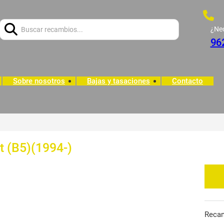
Buscar:
¿Ne
96
Sobre nosotros
Bajas y tasaciones
Contacto
t (B5)(1994-)
Reca