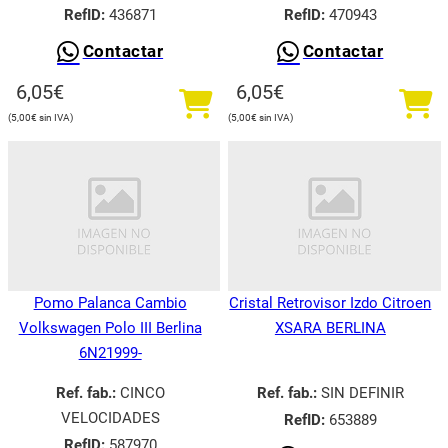
RefID:
436871
RefID:
470943
Contactar
Contactar
6,05
€
6,05
€
5,00
€
5,00
€
Pomo Palanca Cambio
Cristal Retrovisor Izdo Citroen
Volkswagen Polo III Berlina
XSARA BERLINA
6N21999-
Ref. fab.:
CINCO
Ref. fab.:
SIN DEFINIR
VELOCIDADES
RefID:
653889
RefID:
587970