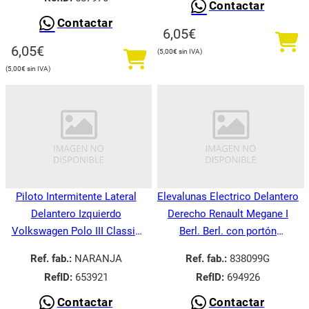
Contactar
Contactar
6,05
€
6,05
€
5,00
€
5,00
€
Piloto Intermitente Lateral
Elevalunas Electrico Delantero
Delantero Izquierdo
Derecho Renault Megane I
Volkswagen Polo III Classic
Berl. Berl. con portón
6V21995-
BA008.1995-
Ref. fab.:
NARANJA
Ref. fab.:
838099G
RefID:
653921
RefID:
694926
Contactar
Contactar