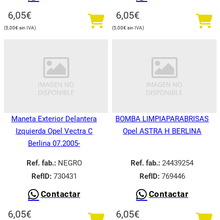
6,05
€
6,05
€
5,00
€
5,00
€
Maneta Exterior Delantera
BOMBA LIMPIAPARABRISAS
Izquierda Opel Vectra C
Opel ASTRA H BERLINA
Berlina 07.2005-
Ref. fab.:
NEGRO
Ref. fab.:
24439254
RefID:
730431
RefID:
769446
Contactar
Contactar
6,05
€
6,05
€