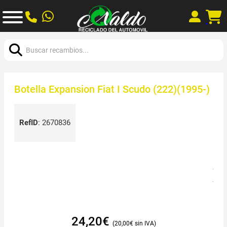
Buscar:
Botella Expansion Fiat I Scudo (222)(1995-)
RefID
:
2670836
24,20
€
20,00
€