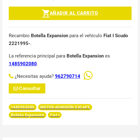
AÑADIR AL CARRITO
Recambio
Botella Expansion
para el vehículo
Fiat I Scudo
2221995-
.
La referencia principal para
Botella Expansion
es
1485902080
.
¿Necesitas ayuda?
962790714
Consultar
1485902080
MOTOR ADMISIÓN ESCAPE
Botella Expansion
Fiat I