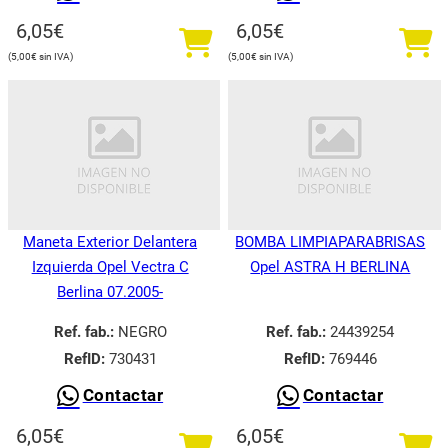
6,05
€
6,05
€
5,00
€
5,00
€
Maneta Exterior Delantera
BOMBA LIMPIAPARABRISAS
Izquierda Opel Vectra C
Opel ASTRA H BERLINA
Berlina 07.2005-
Ref. fab.:
NEGRO
Ref. fab.:
24439254
RefID:
730431
RefID:
769446
Contactar
Contactar
6,05
€
6,05
€