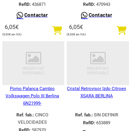
RefID:
436871
RefID:
470943
Contactar
Contactar
6,05
€
6,05
€
5,00
€
5,00
€
Pomo Palanca Cambio
Cristal Retrovisor Izdo Citroen
Volkswagen Polo III Berlina
XSARA BERLINA
6N21999-
Ref. fab.:
CINCO
Ref. fab.:
SIN DEFINIR
VELOCIDADES
RefID:
653889
RefID:
587970