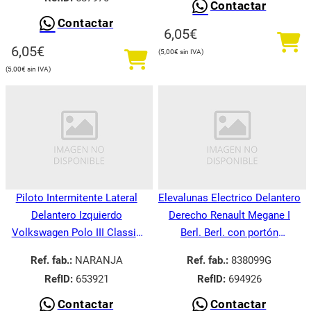
Contactar
Contactar
6,05
€
6,05
€
5,00
€
5,00
€
Piloto Intermitente Lateral
Elevalunas Electrico Delantero
Delantero Izquierdo
Derecho Renault Megane I
Volkswagen Polo III Classic
Berl. Berl. con portón
6V21995-
BA008.1995-
Ref. fab.:
NARANJA
Ref. fab.:
838099G
RefID:
653921
RefID:
694926
Contactar
Contactar