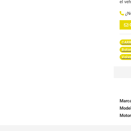
el ve
¿N
CARR
Boton
Volv
Marc
Mode
Motor