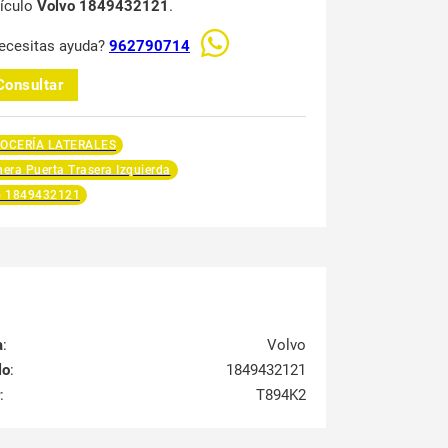
hículo
Volvo 1849432121
.
ecesitas ayuda?
962790714
Consultar
OCERÍA LATERALES
era Puerta Trasera Izquierda
o 1849432121
a
:
Volvo
lo
:
1849432121
:
T894K2