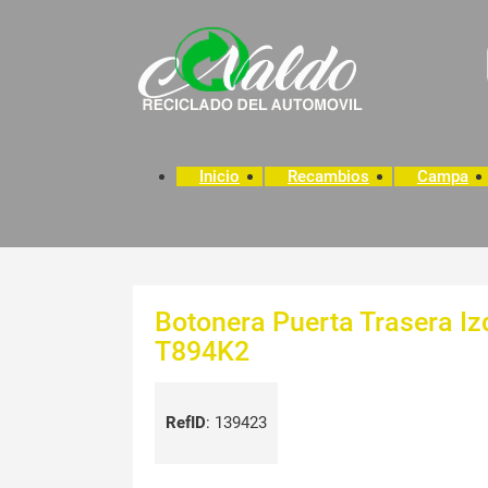
Inicio
Recambios
Campa
Botonera Puerta Trasera I
T894K2
RefID
:
139423