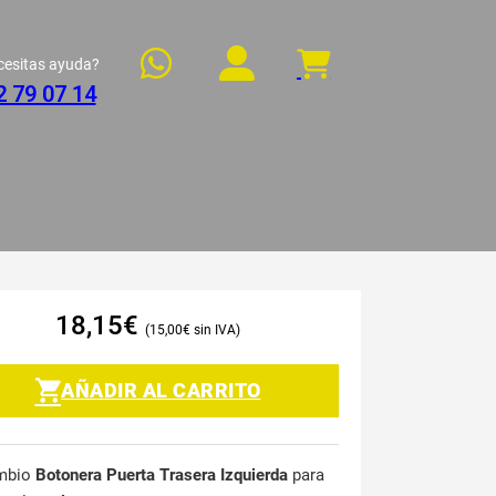
cesitas ayuda?
2 79 07 14
18,15
€
15,00
€
AÑADIR AL CARRITO
mbio
Botonera Puerta Trasera Izquierda
para