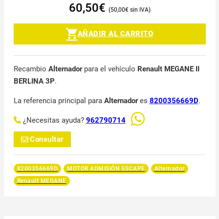
60,50
€
50,00
€
AÑADIR AL CARRITO
Recambio
Alternador
para el vehículo
Renault MEGANE II
BERLINA 3P
.
La referencia principal para
Alternador
es
8200356669D
.
¿Necesitas ayuda?
962790714
Consultar
8200356669D
MOTOR ADMISIÓN ESCAPE
Alternador
Renault MEGANE