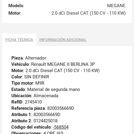
Modelo
:
MEGANE
Motor
:
2.0 dCi Diesel CAT (150 CV - 110 KW)
FICHA TÉCNICA
INFORMACIÓN ADICIONAL
Pieza
: Alternador
Vehículo
: Renault MEGANE II BERLINA 3P
Motor
: 2.0 dCi Diesel CAT (150 CV - 110 KW)
Color
: SIN DEFINIR
Tipo motor
: M9R
Estado
: Material de segunda mano
Ubicación
: Almacenada
RefID
: 2745410
Referencia pieza
: 8200356669D
Atributo 1
: 8200356669D
Atributo 2
: 0124425018
Código del vehículo
:
-568504
Observaciones
:
4 OREJAS