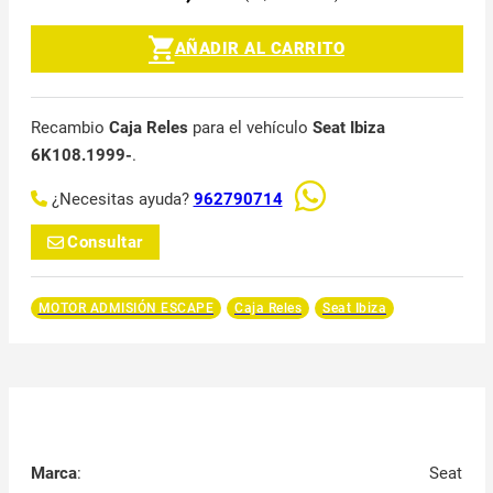
AÑADIR AL CARRITO
Recambio
Caja Reles
para el vehículo
Seat Ibiza
6K108.1999-
.
¿Necesitas ayuda?
962790714
Consultar
MOTOR ADMISIÓN ESCAPE
Caja Reles
Seat Ibiza
Marca
:
Seat