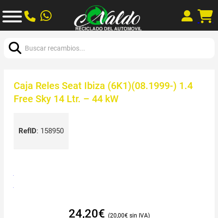
Buscar:
Caja Reles Seat Ibiza (6K1)(08.1999-) 1.4
Free Sky 14 Ltr. – 44 kW
RefID
:
158950
24,20
€
20,00
€