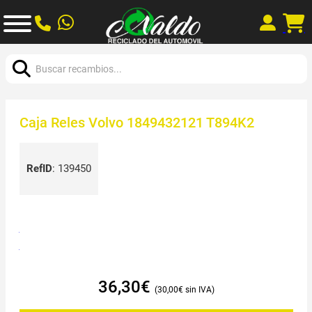
Buscar:
Caja Reles Volvo 1849432121 T894K2
RefID
:
139450
36,30
€
30,00
€