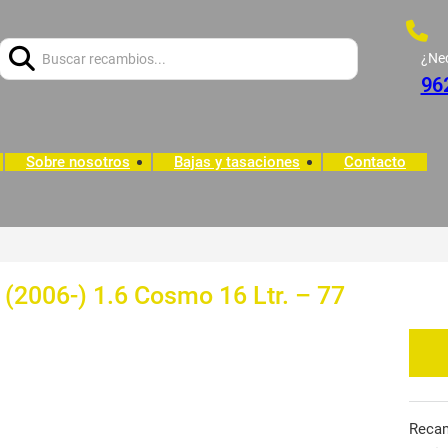
Buscar:
¿Ne
96
Sobre nosotros
Bajas y tasaciones
Contacto
 (2006-) 1.6 Cosmo 16 Ltr. – 77
Reca