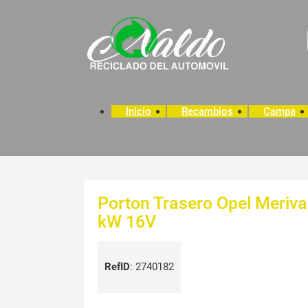
Inicio
Recambios
Campa
Porton Trasero Opel Meriva
kW 16V
RefID
:
2740182