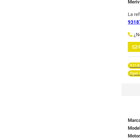
Meriv
La re
9318
¿N
9318
Opel 
Marc
Mode
Motor