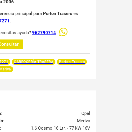
a 2006-
.
ferencia principal para
Porton Trasero
es
7271
.
ecesitas ayuda?
962790714
Consultar
7271
CARROCERÍA TRASERA
Porton Trasero
Meriva
a
:
Opel
lo
:
Meriva
:
1.6 Cosmo 16 Ltr. - 77 kW 16V