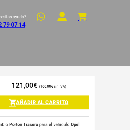
cesitas ayuda?
2 79 07 14
121,00
€
100,00
€
AÑADIR AL CARRITO
mbio
Porton Trasero
para el vehículo
Opel