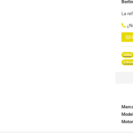
Berli
La re
¿N
GRIS
Citro
Marc
Mode
Motor