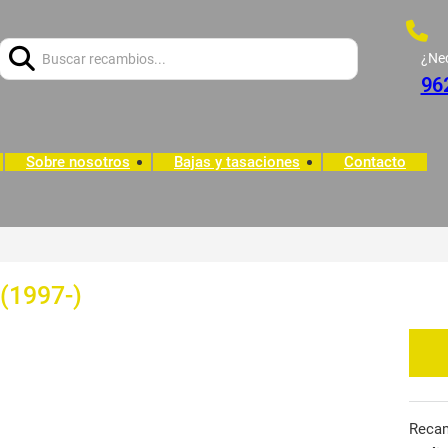
Buscar:
¿Ne
96
Sobre nosotros
Bajas y tasaciones
Contacto
 (1997-)
Reca