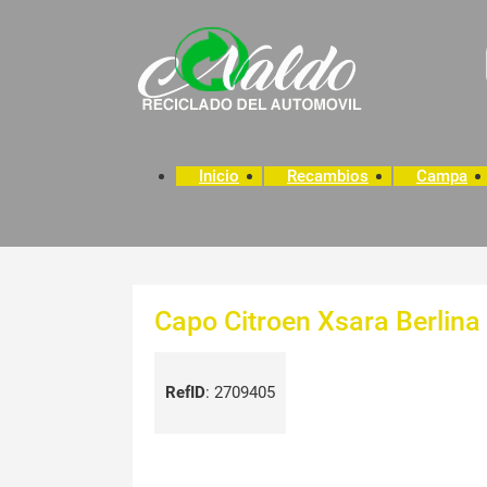
Inicio
Recambios
Campa
Capo Citroen Xsara Berlina
RefID
:
2709405