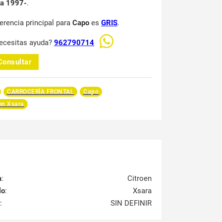
na 1997-
.
ferencia principal para
Capo
es
GRIS
.
ecesitas ayuda?
962790714
Consultar
CARROCERÍA FRONTAL
Capo
en Xsara
a
:
Citroen
lo
:
Xsara
:
SIN DEFINIR