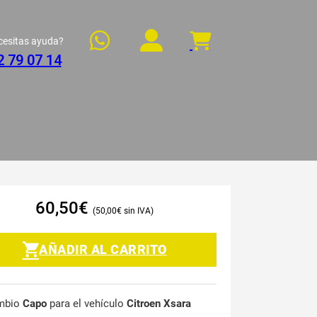
cesitas ayuda?
2 79 07 14
60,50
€
50,00
€
AÑADIR AL CARRITO
mbio
Capo
para el vehículo
Citroen Xsara