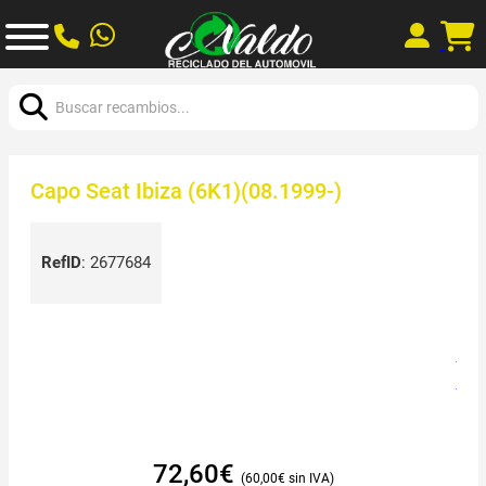
Buscar:
Capo Seat Ibiza (6K1)(08.1999-)
RefID
:
2677684
72,60
€
60,00
€