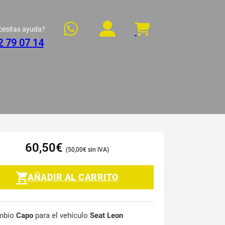
cesitas ayuda?
2 79 07 14
60,50
€
50,00
€
AÑADIR AL CARRITO
mbio
Capo
para el vehículo
Seat Leon