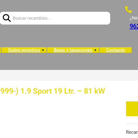
Buscar:
¿Ne
96
Sobre nosotros
Bajas y tasaciones
Contacto
99-) 1.9 Sport 19 Ltr. – 81 kW
Reca