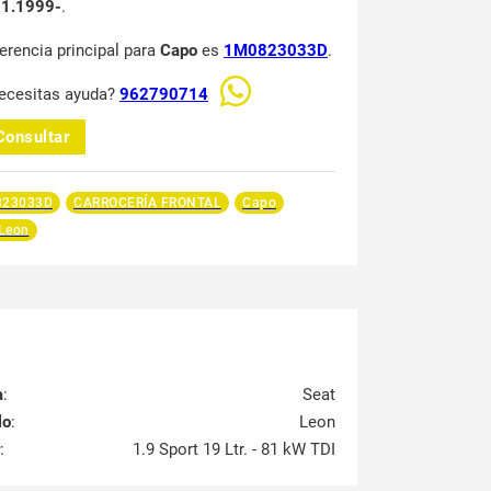
1.1999-
.
ferencia principal para
Capo
es
1M0823033D
.
ecesitas ayuda?
962790714
Consultar
23033D
CARROCERÍA FRONTAL
Capo
 Leon
a
:
Seat
lo
:
Leon
:
1.9 Sport 19 Ltr. - 81 kW TDI