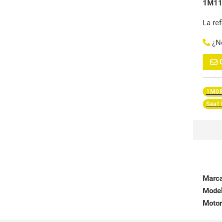
1M11
La re
¿N
1M08
Seat
Marc
Mode
Motor