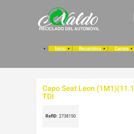
Inicio
Recambios
Campa
Capo Seat Leon (1M1)(11.19
TDI
RefID
:
2738150