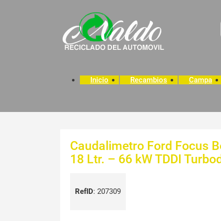
Inicio
Recambios
Campa
Caudalimetro Ford Focus B
18 Ltr. – 66 kW TDDI Turbo
RefID
:
207309