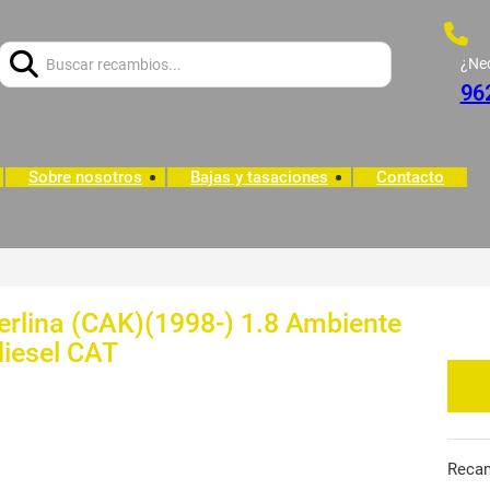
Buscar:
¿Ne
96
Sobre nosotros
Bajas y tasaciones
Contacto
erlina (CAK)(1998-) 1.8 Ambiente
diesel CAT
Reca