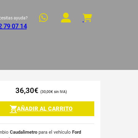
cesitas ayuda?
2 79 07 14
36,30
€
30,00
€
AÑADIR AL CARRITO
mbio
Caudalimetro
para el vehículo
Ford