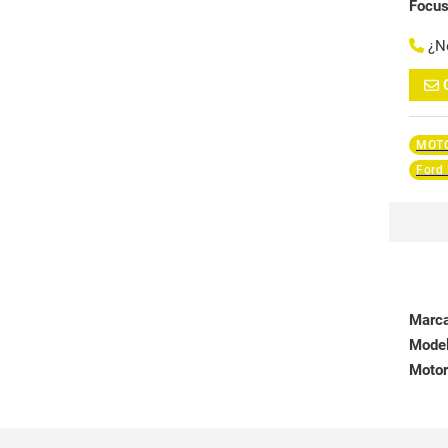
Focus
¿N
MOTO
Ford
Marc
Mode
Motor