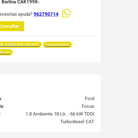
 Berlina CAK1998-
.
ecesitas ayuda?
962790714
Consultar
R ADMISIÓN ESCAPE
Caudalimetro
 Focus
a
:
Ford
lo
:
Focus
:
1.8 Ambiente 18 Ltr. - 66 kW TDDI
Turbodiesel CAT