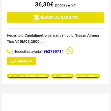
36,30
€
30,00
€
AÑADIR AL CARRITO
Recambio
Caudalimetro
para el vehículo
Nissan Almera
Tino V10M05.2000-
.
¿Necesitas ayuda?
962790714
Consultar
MOTOR ADMISIÓN ESCAPE
Caudalimetro
Nissan Almera