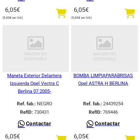
6,05
€
6,05
€
5,00
€
5,00
€
Maneta Exterior Delantera
BOMBA LIMPIAPARABRISAS
Izquierda Opel Vectra C
Opel ASTRA H BERLINA
Berlina 07.2005-
Ref. fab.:
NEGRO
Ref. fab.:
24439254
RefID:
730431
RefID:
769446
Contactar
Contactar
6,05
€
6,05
€