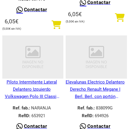
Contactar
Contactar
6,05
€
6,05
€
5,00
€
5,00
€
Piloto Intermitente Lateral
Elevalunas Electrico Delantero
Delantero Izquierdo
Derecho Renault Megane I
Volkswagen Polo III Classic
Berl. Berl. con portón
6V21995-
BA008.1995-
Ref. fab.:
NARANJA
Ref. fab.:
838099G
RefID:
653921
RefID:
694926
Contactar
Contactar