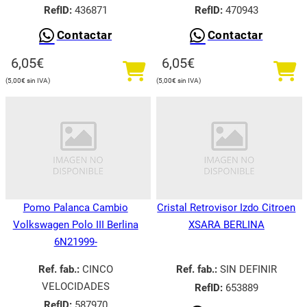
RefID:
436871
RefID:
470943
Contactar
Contactar
6,05
€
6,05
€
5,00
€
5,00
€
Pomo Palanca Cambio
Cristal Retrovisor Izdo Citroen
Volkswagen Polo III Berlina
XSARA BERLINA
6N21999-
Ref. fab.:
CINCO
Ref. fab.:
SIN DEFINIR
VELOCIDADES
RefID:
653889
RefID:
587970