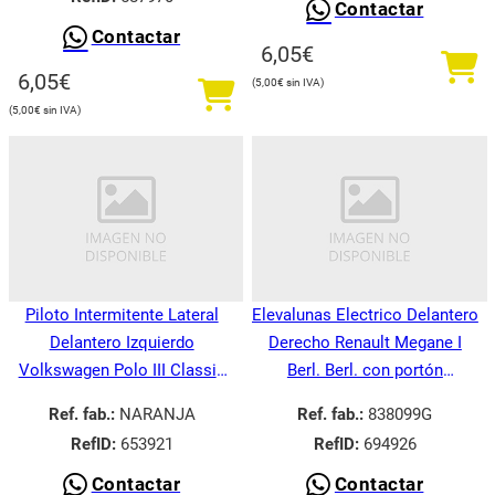
Contactar
Contactar
6,05
€
6,05
€
5,00
€
5,00
€
Piloto Intermitente Lateral
Elevalunas Electrico Delantero
Delantero Izquierdo
Derecho Renault Megane I
Volkswagen Polo III Classic
Berl. Berl. con portón
6V21995-
BA008.1995-
Ref. fab.:
NARANJA
Ref. fab.:
838099G
RefID:
653921
RefID:
694926
Contactar
Contactar