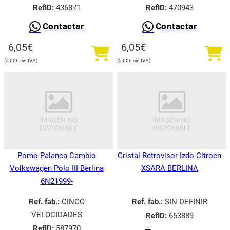
RefID:
436871
RefID:
470943
Contactar
Contactar
6,05
€
6,05
€
5,00
€
5,00
€
Pomo Palanca Cambio
Cristal Retrovisor Izdo Citroen
Volkswagen Polo III Berlina
XSARA BERLINA
6N21999-
Ref. fab.:
CINCO
Ref. fab.:
SIN DEFINIR
VELOCIDADES
RefID:
653889
RefID:
587970