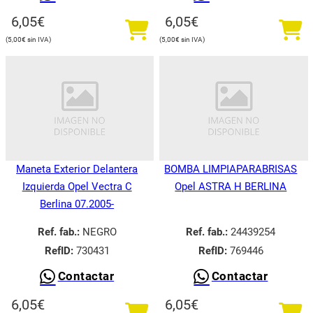
6,05
€
6,05
€
5,00
€
5,00
€
Maneta Exterior Delantera
BOMBA LIMPIAPARABRISAS
Izquierda Opel Vectra C
Opel ASTRA H BERLINA
Berlina 07.2005-
Ref. fab.:
NEGRO
Ref. fab.:
24439254
RefID:
730431
RefID:
769446
Contactar
Contactar
6,05
€
6,05
€