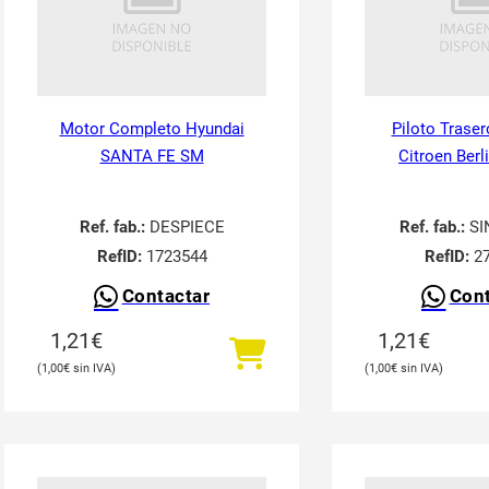
Motor Completo Hyundai
Piloto Traser
SANTA FE SM
Citroen Berl
Ref. fab.:
DESPIECE
Ref. fab.:
SI
RefID:
1723544
RefID:
27
Contactar
Cont
1,21
€
1,21
€
1,00
€
1,00
€