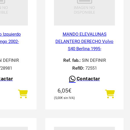
o Izquierdo
MANDO ELEVALUNAS
ingo 2002-
DELANTERO DERECHO Volvo
S40 Berlina 1995-
N DEFINIR
Ref. fab.:
SIN DEFINIR
28981
RefID:
72551
actar
Contactar
6,05
€
5,00
€