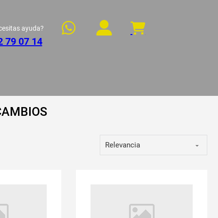
cesitas ayuda?
2 79 07 14
CAMBIOS