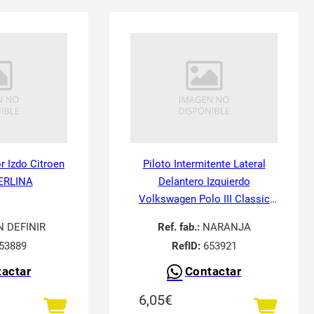
or Izdo Citroen
Piloto Intermitente Lateral
ERLINA
Delantero Izquierdo
Volkswagen Polo III Classic
6V21995-
N DEFINIR
Ref. fab.:
NARANJA
53889
RefID:
653921
actar
Contactar
6,05
€