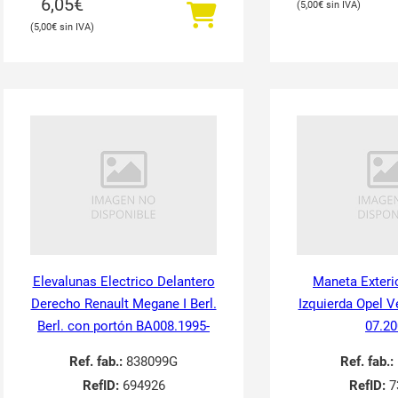
6,05
€
5,00
€
5,00
€
Elevalunas Electrico Delantero
Maneta Exteri
Derecho Renault Megane I Berl.
Izquierda Opel V
Berl. con portón BA008.1995-
07.20
Ref. fab.:
838099G
Ref. fab.:
RefID:
694926
RefID:
7