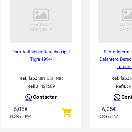
Faro Antiniebla Derecho Opel
Piloto Intermi
Tigra 1994-
Delantero Derec
Turnier
Ref. fab.:
SIN DEFINIR
Ref. fab.:
RefID:
421589
RefID:
4
Contactar
Cont
6,05
€
6,05
€
5,00
€
5,00
€