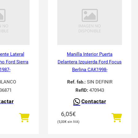
tente Lateral
Manilla Interior Puerta
ho Ford Sierra
Delantera Izquierda Ford Focus
 1987-
Berlina CAK1998-
BLANCO
Ref. fab.:
SIN DEFINIR
36871
RefID:
470943
actar
Contactar
6,05
€
5,00
€