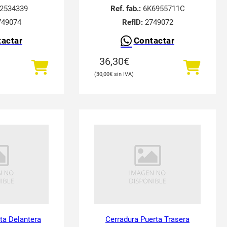
2534339
Ref. fab.:
6K6955711C
49074
RefID:
2749072
actar
Contactar
36,30
€
30,00
€
ta Delantera
Cerradura Puerta Trasera