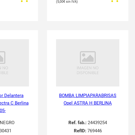
5,00
€
or Delantera
BOMBA LIMPIAPARABRISAS
ectra C Berlina
Opel ASTRA H BERLINA
05-
NEGRO
Ref. fab.:
24439254
30431
RefID:
769446