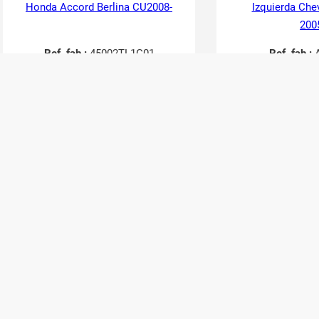
Honda Accord Berlina CU2008-
Izquierda Che
200
Ref. fab.:
45002TL1G01
Ref. fab.:
A
RefID:
2749069
RefID:
27
Contactar
Cont
36,30
€
24,20
€
30,00
€
20,00
€