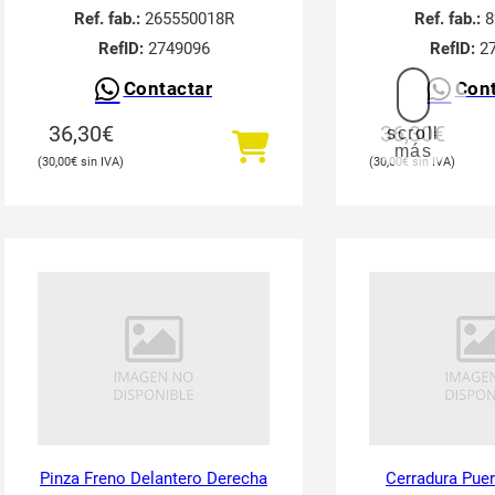
Ref. fab.:
265550018R
Ref. fab.:
8
RefID:
2749096
RefID:
27
Contactar
Cont
36,30
€
36,30
€
scroll
más
30,00
€
30,00
€
Pinza Freno Delantero Derecha
Cerradura Puer