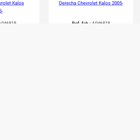
vrolet Kalos
Derecha Chevrolet Kalos 2005-
5-
046818
Ref. fab.:
A046818
49067
RefID:
2749063
actar
Contactar
24,20
€
20,00
€