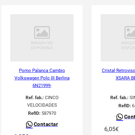
Pomo Palanca Cambio
Cristal Retrovis
Volkswagen Polo III Berlina
XSARA B
6N21999-
Ref. fab.:
CINCO
Ref. fab.:
SI
VELOCIDADES
RefID:
6
RefID:
587970
Cont
Contactar
6,05
€