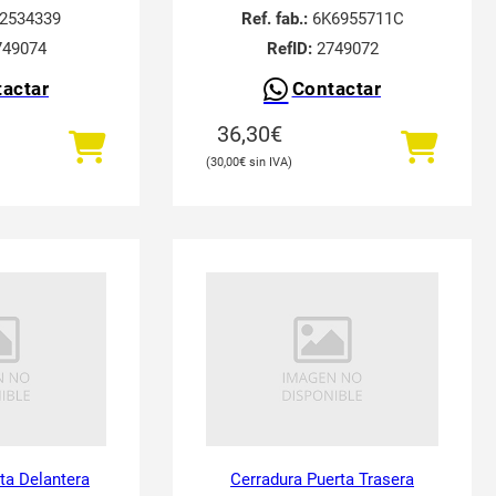
2534339
Ref. fab.:
6K6955711C
49074
RefID:
2749072
actar
Contactar
36,30
€
30,00
€
ta Delantera
Cerradura Puerta Trasera