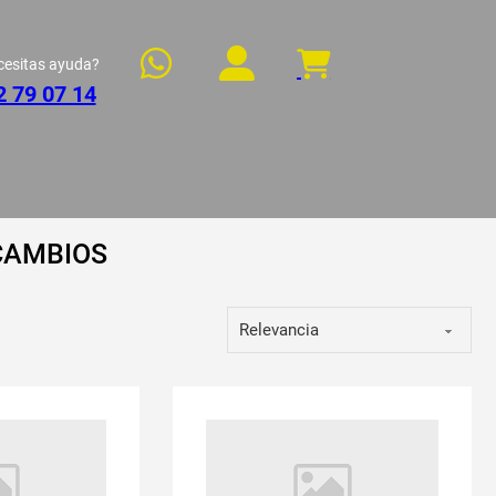
cesitas ayuda?
2 79 07 14
CAMBIOS