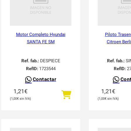
Motor Completo Hyundai
Piloto Traser
SANTA FE SM
Citroen Berl
Ref. fab.:
DESPIECE
Ref. fab.:
SI
RefID:
1723544
RefID:
27
Contactar
Cont
1,21
€
1,21
€
1,00
€
1,00
€