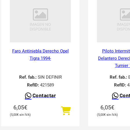
Faro Antiniebla Derecho Opel
Piloto Intermi
Tigra 1994-
Delantero Derec
Turnier
Ref. fab.:
SIN DEFINIR
Ref. fab.:
RefID:
421589
RefID:
4
Contactar
Cont
6,05
€
6,05
€
5,00
€
5,00
€