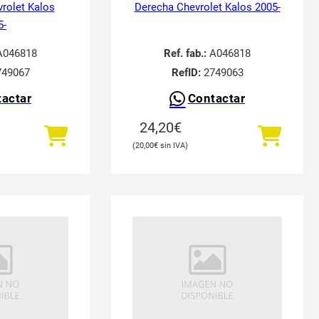
vrolet Kalos
Derecha Chevrolet Kalos 2005-
5-
046818
Ref. fab.:
A046818
49067
RefID:
2749063
actar
Contactar
24,20
€
20,00
€