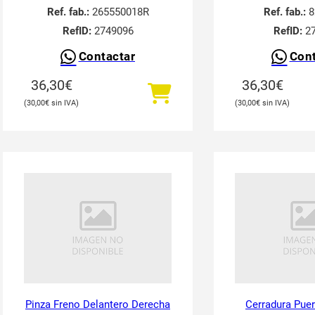
Ref. fab.:
265550018R
Ref. fab.:
8
RefID:
2749096
RefID:
27
Contactar
Cont
36,30
€
36,30
€
30,00
€
30,00
€
Pinza Freno Delantero Derecha
Cerradura Puer