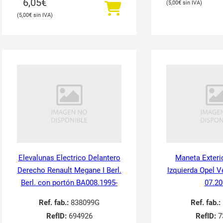
6,05
€
5,00
€
5,00
€
Elevalunas Electrico Delantero
Maneta Exteri
Derecho Renault Megane I Berl.
Izquierda Opel V
Berl. con portón BA008.1995-
07.20
Ref. fab.:
838099G
Ref. fab.:
RefID:
694926
RefID:
7