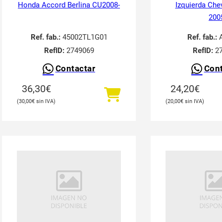
Honda Accord Berlina CU2008-
Izquierda Che
200
Ref. fab.:
45002TL1G01
Ref. fab.:
A
RefID:
2749069
RefID:
27
Contactar
Cont
36,30
€
24,20
€
30,00
€
20,00
€