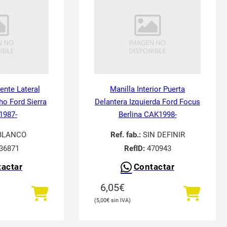
tente Lateral
Manilla Interior Puerta
ho Ford Sierra
Delantera Izquierda Ford Focus
 1987-
Berlina CAK1998-
BLANCO
Ref. fab.:
SIN DEFINIR
36871
RefID:
470943
actar
Contactar
6,05
€
5,00
€