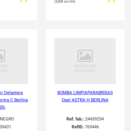
5,00
€
or Delantera
BOMBA LIMPIAPARABRISAS
ectra C Berlina
Opel ASTRA H BERLINA
05-
NEGRO
Ref. fab.:
24439254
30431
RefID:
769446