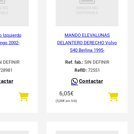
o Izquierdo
MANDO ELEVALUNAS
ingo 2002-
DELANTERO DERECHO Volvo
S40 Berlina 1995-
N DEFINIR
Ref. fab.:
SIN DEFINIR
28981
RefID:
72551
actar
Contactar
6,05
€
5,00
€