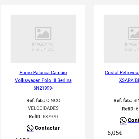
Pomo Palanca Cambio
Cristal Retrovis
Volkswagen Polo III Berlina
XSARA B
6N21999-
Ref. fab.:
CINCO
Ref. fab.:
SI
VELOCIDADES
RefID:
6
RefID:
587970
Cont
Contactar
6,05
€