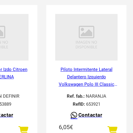
or Izdo Citroen
Piloto Intermitente Lateral
ERLINA
Delantero Izquierdo
Volkswagen Polo III Classic
6V21995-
N DEFINIR
Ref. fab.:
NARANJA
53889
RefID:
653921
actar
Contactar
6,05
€