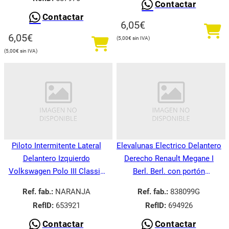
Contactar
Contactar
6,05
€
6,05
€
5,00
€
5,00
€
Piloto Intermitente Lateral
Elevalunas Electrico Delantero
Delantero Izquierdo
Derecho Renault Megane I
Volkswagen Polo III Classic
Berl. Berl. con portón
6V21995-
BA008.1995-
Ref. fab.:
NARANJA
Ref. fab.:
838099G
RefID:
653921
RefID:
694926
Contactar
Contactar