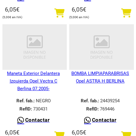
6,05
€
6,05
€
5,00
€
5,00
€
Maneta Exterior Delantera
BOMBA LIMPIAPARABRISAS
Izquierda Opel Vectra C
Opel ASTRA H BERLINA
Berlina 07.2005-
Ref. fab.:
NEGRO
Ref. fab.:
24439254
RefID:
730431
RefID:
769446
Contactar
Contactar
6,05
€
6,05
€