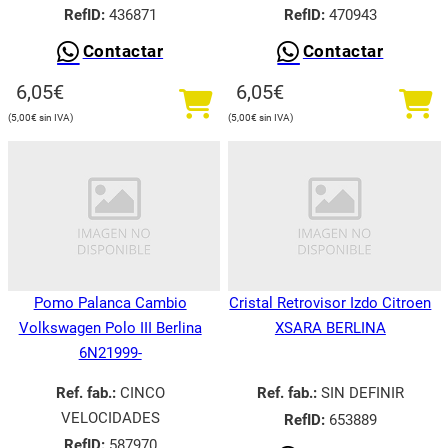
RefID:
436871
RefID:
470943
Contactar
Contactar
6,05
€
6,05
€
5,00
€
5,00
€
Pomo Palanca Cambio
Cristal Retrovisor Izdo Citroen
Volkswagen Polo III Berlina
XSARA BERLINA
6N21999-
Ref. fab.:
CINCO
Ref. fab.:
SIN DEFINIR
VELOCIDADES
RefID:
653889
RefID:
587970