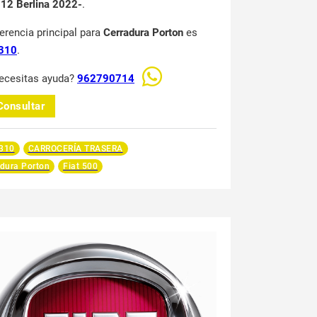
12 Berlina 2022-
.
ferencia principal para
Cerradura Porton
es
310
.
ecesitas ayuda?
962790714
Consultar
310
CARROCERÍA TRASERA
dura Porton
Fiat 500