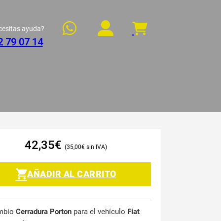
cesitas ayuda?
2 79 07 14
42,35
€
35,00
€
AÑADIR AL CARRITO
mbio
Cerradura Porton
para el vehículo
Fiat