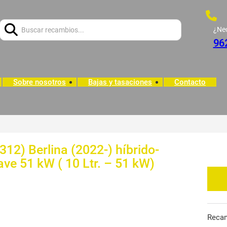
Buscar:
¿Ne
96
Sobre nosotros
Bajas y tasaciones
Contacto
312) Berlina (2022-) híbrido-
ve 51 kW ( 10 Ltr. – 51 kW)
Reca