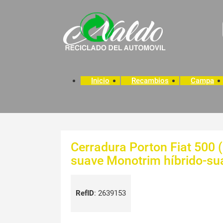
Inicio
Recambios
Campa
Cerradura Porton Fiat 500 (
suave Monotrim híbrido-sua
RefID
:
2639153