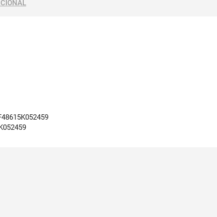
ICIONAL
F48615K052459
K052459