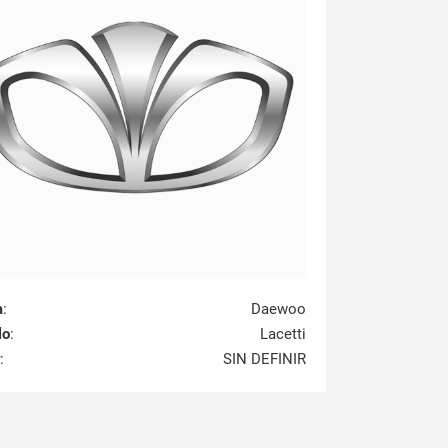
a
:
Daewoo
lo
:
Lacetti
:
SIN DEFINIR