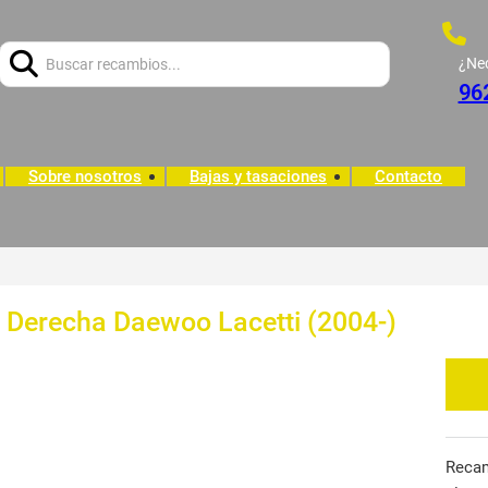
Buscar:
¿Ne
96
Sobre nosotros
Bajas y tasaciones
Contacto
 Derecha Daewoo Lacetti (2004-)
Reca