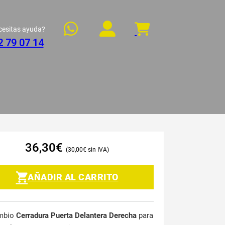
cesitas ayuda?
2 79 07 14
36,30
€
30,00
€
AÑADIR AL CARRITO
mbio
Cerradura Puerta Delantera Derecha
para