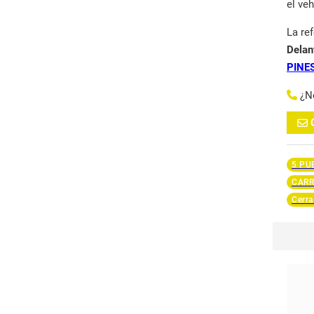
el ve
La re
Delan
PINE
¿N
5 PU
CARR
Cerra