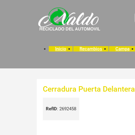
Inicio
Recambios
Campa
Cerradura Puerta Delantera
RefID
:
2692458