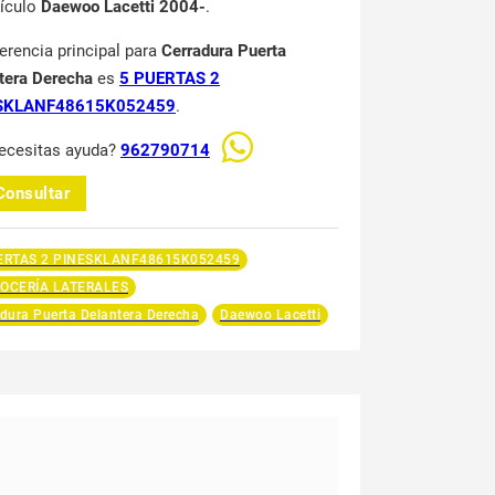
hículo
Daewoo Lacetti 2004-
.
ferencia principal para
Cerradura Puerta
tera Derecha
es
5 PUERTAS 2
SKLANF48615K052459
.
ecesitas ayuda?
962790714
Consultar
ERTAS 2 PINESKLANF48615K052459
OCERÍA LATERALES
dura Puerta Delantera Derecha
Daewoo Lacetti