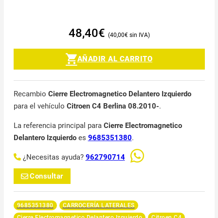
48,40
€
40,00
€
AÑADIR AL CARRITO
Recambio
Cierre Electromagnetico Delantero Izquierdo
para el vehículo
Citroen C4 Berlina 08.2010-
.
La referencia principal para
Cierre Electromagnetico
Delantero Izquierdo
es
9685351380
.
¿Necesitas ayuda?
962790714
Consultar
9685351380
CARROCERÍA LATERALES
Cierre Electromagnetico Delantero Izquierdo
Citroen C4