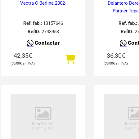
Vectra C Berlina 2002-
Delantero Der
Partner Tepe
Ref. fab.:
13157646
Ref. fab.:
RefID:
2748953
RefID:
27
Contactar
Cont
42,35
€
36,30
€
35,00
€
30,00
€