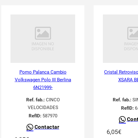
Pomo Palanca Cambio
Cristal Retrovis
Volkswagen Polo III Berlina
XSARA B
6N21999-
Ref. fab.:
CINCO
Ref. fab.:
SI
VELOCIDADES
RefID:
6
RefID:
587970
Cont
Contactar
6,05
€