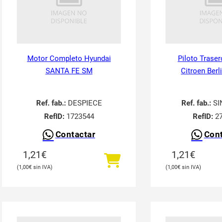
Motor Completo Hyundai
Piloto Traser
SANTA FE SM
Citroen Berl
Ref. fab.:
DESPIECE
Ref. fab.:
SI
RefID:
1723544
RefID:
27
Contactar
Cont
1,21
€
1,21
€
1,00
€
1,00
€