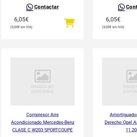
Contactar
Cont
6,05
€
6,05
€
5,00
€
5,00
€
Compresor Aire
Amortiguador
Acondicionado Mercedes-Benz
Derecho Opel As
CLASE C W203 SPORTCOUPE
11.20