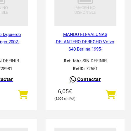
o Izquierdo
MANDO ELEVALUNAS
ingo 2002-
DELANTERO DERECHO Volvo
S40 Berlina 1995-
N DEFINIR
Ref. fab.:
SIN DEFINIR
28981
RefID:
72551
actar
Contactar
6,05
€
5,00
€