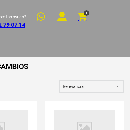
1
cesitas ayuda?
2 79 07 14
CAMBIOS