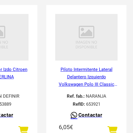
or Izdo Citroen
Piloto Intermitente Lateral
ERLINA
Delantero Izquierdo
Volkswagen Polo III Classic
6V21995-
N DEFINIR
Ref. fab.:
NARANJA
53889
RefID:
653921
actar
Contactar
6,05
€