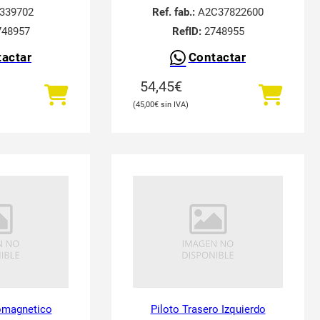
339702
Ref. fab.:
A2C37822600
48957
RefID:
2748955
actar
Contactar
54,45
€
45,00
€
romagnetico
Piloto Trasero Izquierdo