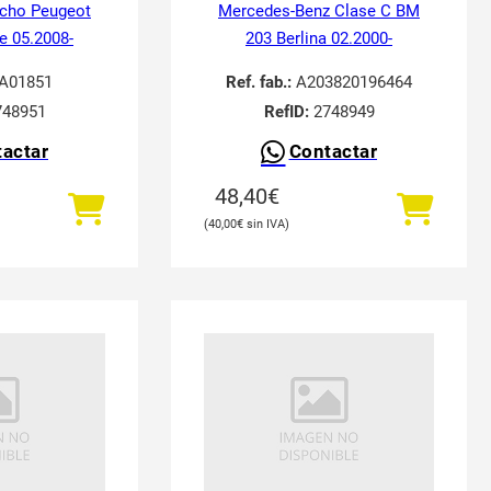
echo Peugeot
Mercedes-Benz Clase C BM
e 05.2008-
203 Berlina 02.2000-
A01851
Ref. fab.:
A203820196464
48951
RefID:
2748949
actar
Contactar
48,40
€
40,00
€