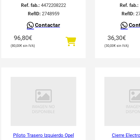
Ref. fab.:
4472208222
Ref. fab.:
RefID:
2748959
RefID:
27
Contactar
Cont
96,80
€
36,30
€
80,00
€
30,00
€
Piloto Trasero Izquierdo Opel
Cierre Elect