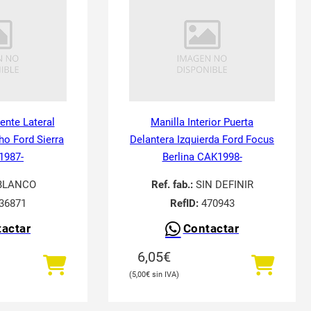
tente Lateral
Manilla Interior Puerta
ho Ford Sierra
Delantera Izquierda Ford Focus
 1987-
Berlina CAK1998-
BLANCO
Ref. fab.:
SIN DEFINIR
36871
RefID:
470943
actar
Contactar
6,05
€
5,00
€