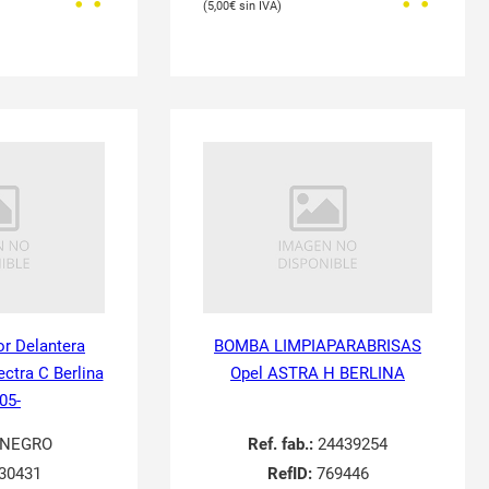
5,00
€
or Delantera
BOMBA LIMPIAPARABRISAS
ectra C Berlina
Opel ASTRA H BERLINA
05-
NEGRO
Ref. fab.:
24439254
30431
RefID:
769446