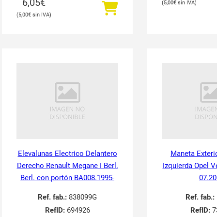
6,05
€
5,00
€
5,00
€
Elevalunas Electrico Delantero
Maneta Exteri
Derecho Renault Megane I Berl.
Izquierda Opel V
Berl. con portón BA008.1995-
07.20
Ref. fab.:
838099G
Ref. fab.:
RefID:
694926
RefID:
7