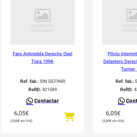
Faro Antiniebla Derecho Opel
Piloto Intermi
Tigra 1994-
Delantero Derec
Turnier
Ref. fab.:
SIN DEFINIR
Ref. fab.:
RefID:
421589
RefID:
4
Contactar
Cont
6,05
€
6,05
€
5,00
€
5,00
€