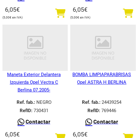
6,05
€
6,05
€
5,00
€
5,00
€
Maneta Exterior Delantera
BOMBA LIMPIAPARABRISAS
Izquierda Opel Vectra C
Opel ASTRA H BERLINA
Berlina 07.2005-
Ref. fab.:
NEGRO
Ref. fab.:
24439254
RefID:
730431
RefID:
769446
Contactar
Contactar
6,05
€
6,05
€