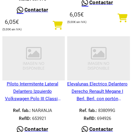
Contactar
Contactar
6,05
€
6,05
€
5,00
€
5,00
€
Piloto Intermitente Lateral
Elevalunas Electrico Delantero
Delantero Izquierdo
Derecho Renault Megane I
Volkswagen Polo III Classic
Berl. Berl. con portón
6V21995-
BA008.1995-
Ref. fab.:
NARANJA
Ref. fab.:
838099G
RefID:
653921
RefID:
694926
Contactar
Contactar