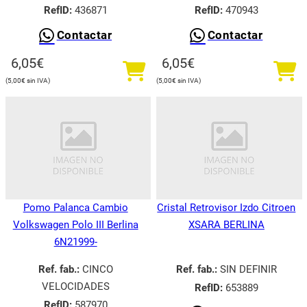
RefID:
436871
RefID:
470943
Contactar
Contactar
6,05
€
6,05
€
5,00
€
5,00
€
Pomo Palanca Cambio
Cristal Retrovisor Izdo Citroen
Volkswagen Polo III Berlina
XSARA BERLINA
6N21999-
Ref. fab.:
CINCO
Ref. fab.:
SIN DEFINIR
VELOCIDADES
RefID:
653889
RefID:
587970