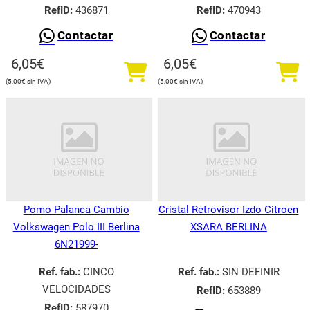
RefID:
436871
RefID:
470943
Contactar
Contactar
6,05
€
6,05
€
5,00
€
5,00
€
Pomo Palanca Cambio
Cristal Retrovisor Izdo Citroen
Volkswagen Polo III Berlina
XSARA BERLINA
6N21999-
Ref. fab.:
CINCO
Ref. fab.:
SIN DEFINIR
VELOCIDADES
RefID:
653889
RefID:
587970