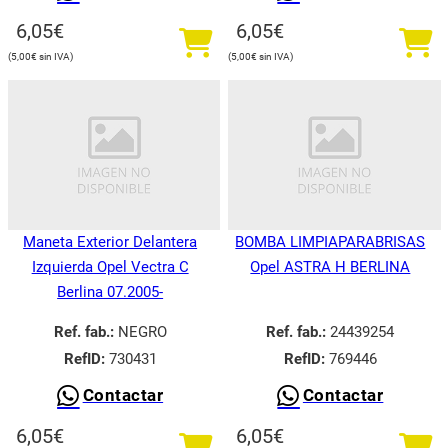
6,05
€
6,05
€
5,00
€
5,00
€
Maneta Exterior Delantera
BOMBA LIMPIAPARABRISAS
Izquierda Opel Vectra C
Opel ASTRA H BERLINA
Berlina 07.2005-
Ref. fab.:
NEGRO
Ref. fab.:
24439254
RefID:
730431
RefID:
769446
Contactar
Contactar
6,05
€
6,05
€