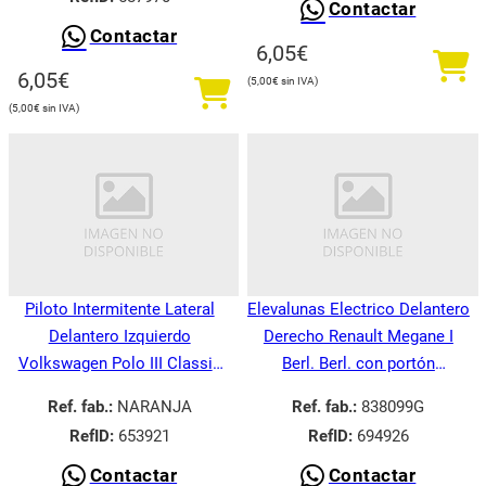
Contactar
Contactar
6,05
€
6,05
€
5,00
€
5,00
€
Piloto Intermitente Lateral
Elevalunas Electrico Delantero
Delantero Izquierdo
Derecho Renault Megane I
Volkswagen Polo III Classic
Berl. Berl. con portón
6V21995-
BA008.1995-
Ref. fab.:
NARANJA
Ref. fab.:
838099G
RefID:
653921
RefID:
694926
Contactar
Contactar