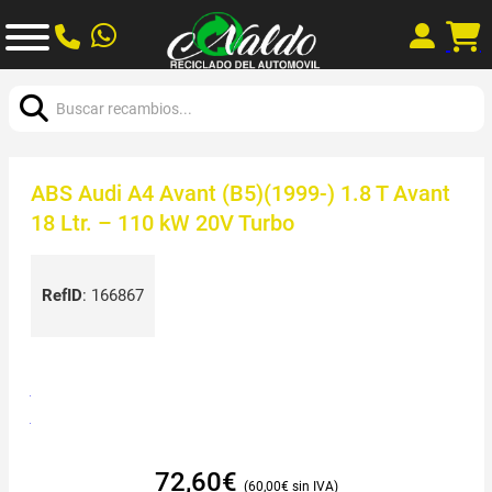
Buscar:
ABS Audi A4 Avant (B5)(1999-) 1.8 T Avant
18 Ltr. – 110 kW 20V Turbo
RefID
:
166867
72,60
€
60,00
€