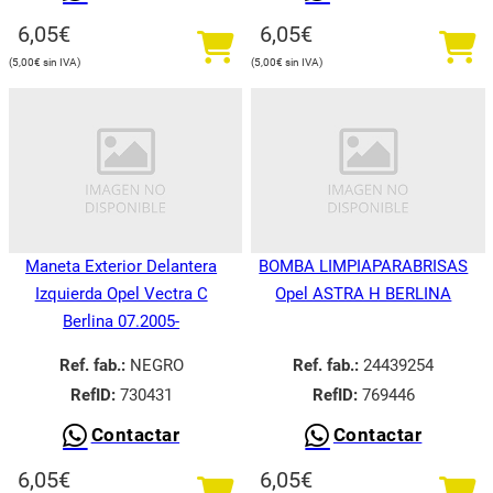
6,05
€
6,05
€
5,00
€
5,00
€
Maneta Exterior Delantera
BOMBA LIMPIAPARABRISAS
Izquierda Opel Vectra C
Opel ASTRA H BERLINA
Berlina 07.2005-
Ref. fab.:
NEGRO
Ref. fab.:
24439254
RefID:
730431
RefID:
769446
Contactar
Contactar
6,05
€
6,05
€