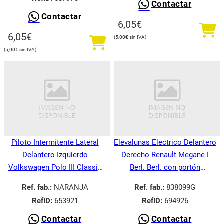
Contactar
Contactar
6,05
€
6,05
€
5,00
€
5,00
€
Piloto Intermitente Lateral
Elevalunas Electrico Delantero
Delantero Izquierdo
Derecho Renault Megane I
Volkswagen Polo III Classic
Berl. Berl. con portón
6V21995-
BA008.1995-
Ref. fab.:
NARANJA
Ref. fab.:
838099G
RefID:
653921
RefID:
694926
Contactar
Contactar