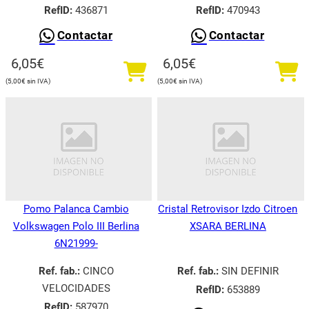
RefID:
436871
RefID:
470943
Contactar
Contactar
6,05
€
6,05
€
5,00
€
5,00
€
Pomo Palanca Cambio
Cristal Retrovisor Izdo Citroen
Volkswagen Polo III Berlina
XSARA BERLINA
6N21999-
Ref. fab.:
CINCO
Ref. fab.:
SIN DEFINIR
VELOCIDADES
RefID:
653889
RefID:
587970