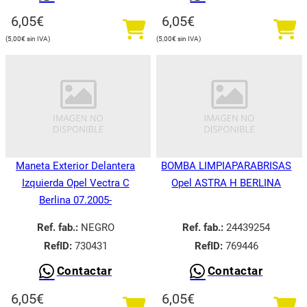
6,05
€
6,05
€
5,00
€
5,00
€
Maneta Exterior Delantera
BOMBA LIMPIAPARABRISAS
Izquierda Opel Vectra C
Opel ASTRA H BERLINA
Berlina 07.2005-
Ref. fab.:
NEGRO
Ref. fab.:
24439254
RefID:
730431
RefID:
769446
Contactar
Contactar
6,05
€
6,05
€