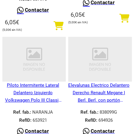
Contactar
Contactar
6,05
€
6,05
€
5,00
€
5,00
€
Piloto Intermitente Lateral
Elevalunas Electrico Delantero
Delantero Izquierdo
Derecho Renault Megane I
Volkswagen Polo III Classic
Berl. Berl. con portón
6V21995-
BA008.1995-
Ref. fab.:
NARANJA
Ref. fab.:
838099G
RefID:
653921
RefID:
694926
Contactar
Contactar