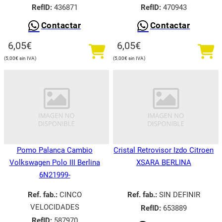
RefID:
436871
RefID:
470943
Contactar
Contactar
6,05
€
6,05
€
5,00
€
5,00
€
Pomo Palanca Cambio
Cristal Retrovisor Izdo Citroen
Volkswagen Polo III Berlina
XSARA BERLINA
6N21999-
Ref. fab.:
CINCO
Ref. fab.:
SIN DEFINIR
VELOCIDADES
RefID:
653889
RefID:
587970