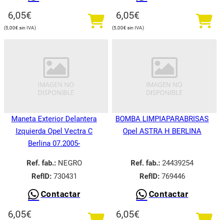
6,05
€
6,05
€
5,00
€
5,00
€
Maneta Exterior Delantera
BOMBA LIMPIAPARABRISAS
Izquierda Opel Vectra C
Opel ASTRA H BERLINA
Berlina 07.2005-
Ref. fab.:
NEGRO
Ref. fab.:
24439254
RefID:
730431
RefID:
769446
Contactar
Contactar
6,05
€
6,05
€