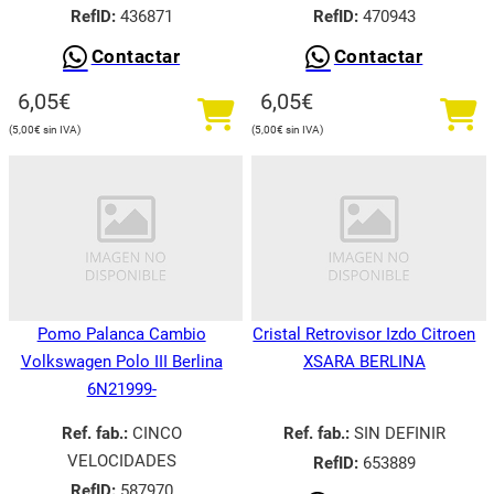
RefID:
436871
RefID:
470943
Contactar
Contactar
6,05
€
6,05
€
5,00
€
5,00
€
Pomo Palanca Cambio
Cristal Retrovisor Izdo Citroen
Volkswagen Polo III Berlina
XSARA BERLINA
6N21999-
Ref. fab.:
CINCO
Ref. fab.:
SIN DEFINIR
VELOCIDADES
RefID:
653889
RefID:
587970