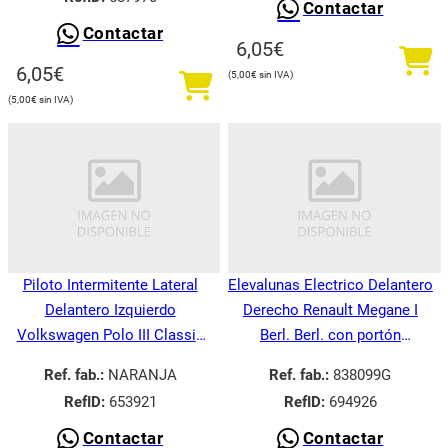
Contactar
Contactar
6,05
€
6,05
€
5,00
€
5,00
€
Piloto Intermitente Lateral
Elevalunas Electrico Delantero
Delantero Izquierdo
Derecho Renault Megane I
Volkswagen Polo III Classic
Berl. Berl. con portón
6V21995-
BA008.1995-
Ref. fab.:
NARANJA
Ref. fab.:
838099G
RefID:
653921
RefID:
694926
Contactar
Contactar