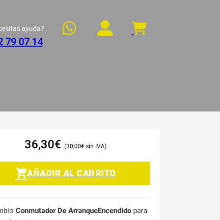
cesitas ayuda?
2 79 07 14
36,30
€
30,00
€
AÑADIR AL CARRITO
mbio
Conmutador De ArranqueEncendido
para