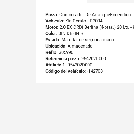
Pieza
: Conmutador De ArranqueEncendido
Vehículo
: Kia Cerato LD2004-
Motor
: 2.0 EX CRDi Berlina (4-ptas.) 20 Ltr.
Color
: SIN DEFINIR
Estado
: Material de segunda mano
Ubicación
: Almacenada
RefID
: 305996
Referencia pieza
: 954202D000
Atributo 1
: 954202D000
Código del vehículo
:
-142708