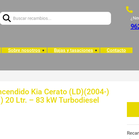
Buscar:
¿Ne
96
Sobre nosotros
Bajas y tasaciones
Contacto
endido Kia Cerato (LD)(2004-)
.) 20 Ltr. – 83 kW Turbodiesel
Reca