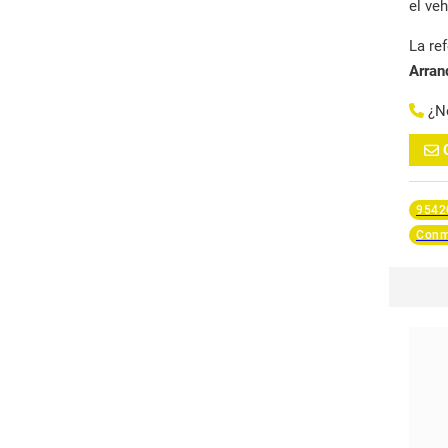
el ve
La re
Arran
¿N
9542
Conm