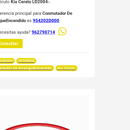
hículo
Kia Cerato LD2004-
.
ferencia principal para
Conmutador De
queEncendido
es
954202D000
.
ecesitas ayuda?
962790714
Consultar
02D000
INTERIOR
utador De ArranqueEncendido
Kia Cerato