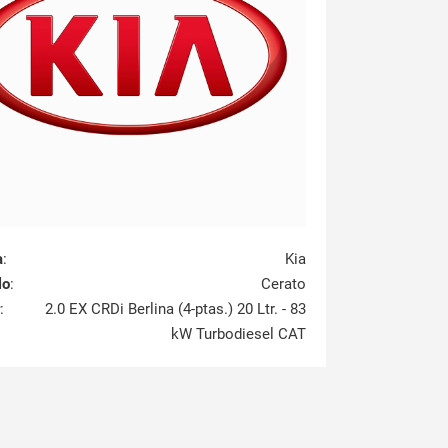
a
:
Kia
lo
:
Cerato
:
2.0 EX CRDi Berlina (4-ptas.) 20 Ltr. - 83
kW Turbodiesel CAT