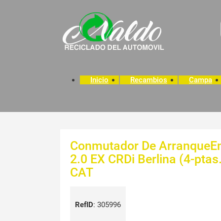
Inicio
Recambios
Campa
Conmutador De ArranqueEnc
2.0 EX CRDi Berlina (4-ptas
CAT
RefID
:
305996