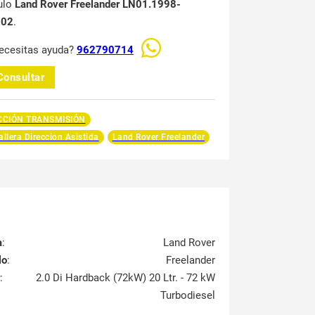
ulo
Land Rover Freelander LN01.1998-
002
.
ecesitas ayuda?
962790714
Consultar
CCIÓN TRANSMISIÓN
llera Direccion Asistida
Land Rover Freelander
a
:
Land Rover
lo
:
Freelander
:
2.0 Di Hardback (72kW) 20 Ltr. - 72 kW
Turbodiesel