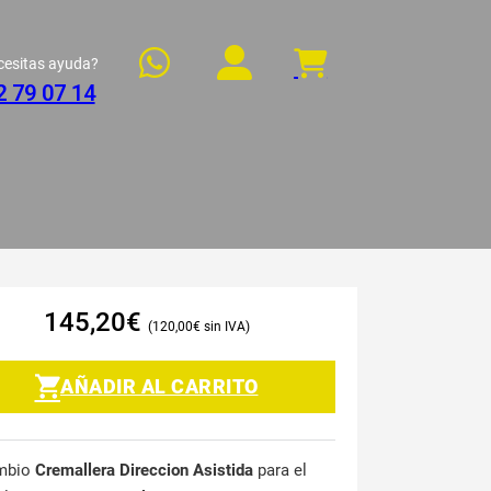
cesitas ayuda?
2 79 07 14
145,20
€
120,00
€
AÑADIR AL CARRITO
mbio
Cremallera Direccion Asistida
para el