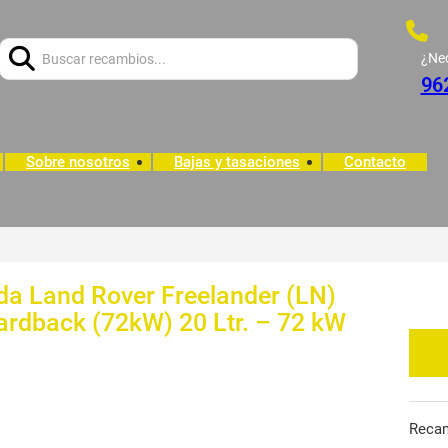
Buscar:
¿Ne
96
Sobre nosotros
Bajas y tasaciones
Contacto
ida Land Rover Freelander (LN)
ardback (72kW) 20 Ltr. – 72 kW
Reca