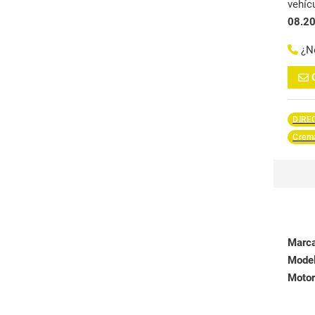
vehíc
08.2
¿N
DIRE
Crema
Marc
Mode
Motor