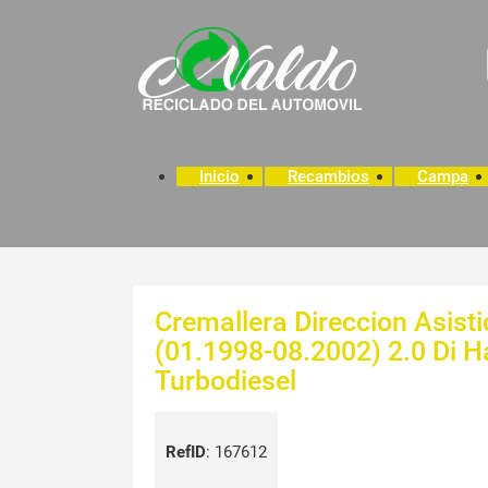
Inicio
Recambios
Campa
Cremallera Direccion Asist
(01.1998-08.2002) 2.0 Di H
Turbodiesel
RefID
:
167612