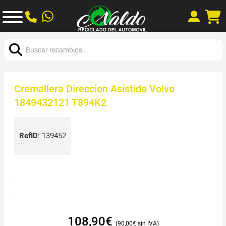
Buscar:
Cremallera Direccion Asistida Volvo
1849432121 T894K2
RefID
:
139452
108,90
€
90,00
€