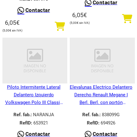
Contactar
Contactar
6,05
€
6,05
€
5,00
€
5,00
€
Piloto Intermitente Lateral
Elevalunas Electrico Delantero
Delantero Izquierdo
Derecho Renault Megane I
Volkswagen Polo III Classic
Berl. Berl. con portón
6V21995-
BA008.1995-
Ref. fab.:
NARANJA
Ref. fab.:
838099G
RefID:
653921
RefID:
694926
Contactar
Contactar