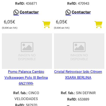
RefID:
436871
RefID:
470943
Contactar
Contactar
6,05
€
6,05
€
5,00
€
5,00
€
Pomo Palanca Cambio
Cristal Retrovisor Izdo Citroen
Volkswagen Polo III Berlina
XSARA BERLINA
6N21999-
Ref. fab.:
CINCO
Ref. fab.:
SIN DEFINIR
VELOCIDADES
RefID:
653889
RefID:
587970