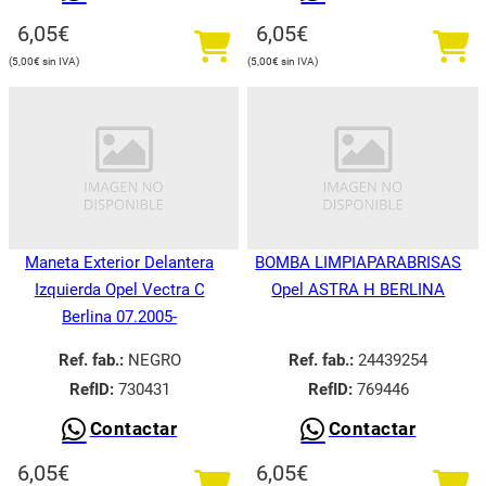
6,05
€
6,05
€
5,00
€
5,00
€
Maneta Exterior Delantera
BOMBA LIMPIAPARABRISAS
Izquierda Opel Vectra C
Opel ASTRA H BERLINA
Berlina 07.2005-
Ref. fab.:
NEGRO
Ref. fab.:
24439254
RefID:
730431
RefID:
769446
Contactar
Contactar
6,05
€
6,05
€