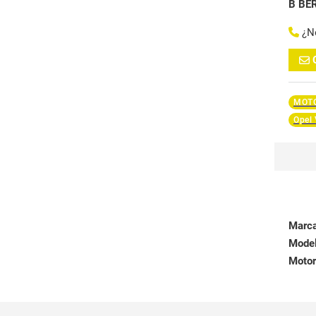
B BE
¿N
MOTO
Opel
Marc
Mode
Motor