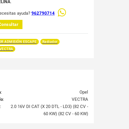
RLINA
.
ecesitas ayuda?
962790714
Consultar
R ADMISIÓN ESCAPE
Radiador
 VECTRA
a
:
Opel
lo
:
VECTRA
:
2.0 16V DI CAT (X 20 DTL - LD3) (82 CV -
60 KW) (82 CV - 60 KW)