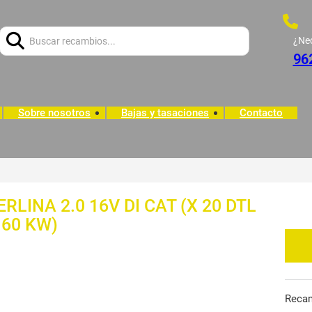
Buscar:
¿Ne
96
Sobre nosotros
Bajas y tasaciones
Contacto
ERLINA 2.0 16V DI CAT (X 20 DTL
 60 KW)
Reca