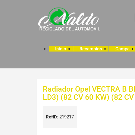
Inicio
Recambios
Campa
Radiador Opel VECTRA B B
LD3) (82 CV 60 KW) (82 CV
RefID
:
219217