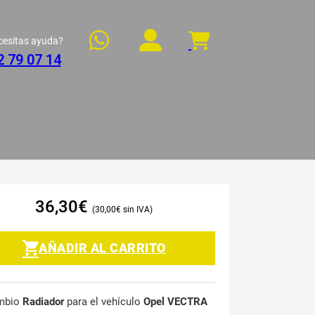
cesitas ayuda?
2 79 07 14
36,30
€
30,00
€
AÑADIR AL CARRITO
mbio
Radiador
para el vehículo
Opel VECTRA