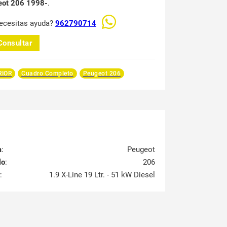
eot 206 1998-
.
ecesitas ayuda?
962790714
Consultar
RIOR
Cuadro Completo
Peugeot 206
a
:
Peugeot
lo
:
206
:
1.9 X-Line 19 Ltr. - 51 kW Diesel