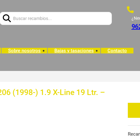
Buscar:
¿Ne
96
Sobre nosotros
Bajas y tasaciones
Contacto
6 (1998-) 1.9 X-Line 19 Ltr. –
Reca