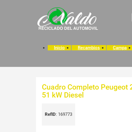
Inicio
Recambios
Campa
Cuadro Completo Peugeot 20
51 kW Diesel
RefID
:
169773