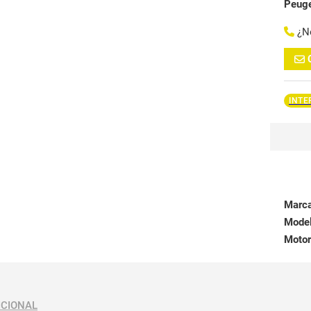
Peug
¿N
INTE
Marc
Mode
Motor
ICIONAL