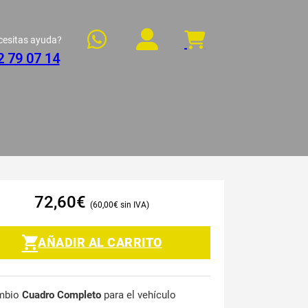
cesitas ayuda?
2 79 07 14
72,60
€
60,00
€
AÑADIR AL CARRITO
mbio
Cuadro Completo
para el vehículo