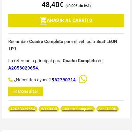
48,40
€
40,00
€
AÑADIR AL CARRITO
Recambio
Cuadro Completo
para el vehículo
Seat LEON
1P1
.
La referencia principal para
Cuadro Completo
es
A2C53029654
.
¿Necesitas ayuda?
962790714
Consultar
A2C53029654
INTERIOR
Cuadro Completo
Seat LEON