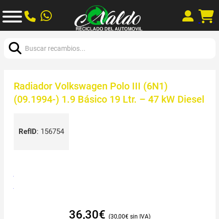
Buscar:
Radiador Volkswagen Polo III (6N1)
(09.1994-) 1.9 Básico 19 Ltr. – 47 kW Diesel
RefID
:
156754
36,30
€
30,00
€