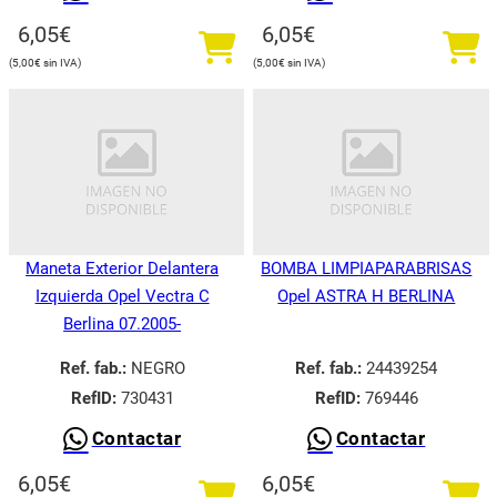
6,05
€
6,05
€
5,00
€
5,00
€
Maneta Exterior Delantera
BOMBA LIMPIAPARABRISAS
Izquierda Opel Vectra C
Opel ASTRA H BERLINA
Berlina 07.2005-
Ref. fab.:
NEGRO
Ref. fab.:
24439254
RefID:
730431
RefID:
769446
Contactar
Contactar
6,05
€
6,05
€