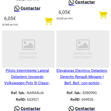
Contactar
Contactar
6,05
€
6,05
€
5,00
€
5,00
€
Piloto Intermitente Lateral
Elevalunas Electrico Delantero
Delantero Izquierdo
Derecho Renault Megane I
Volkswagen Polo III Classic
Berl. Berl. con portón
6V21995-
BA008.1995-
Ref. fab.:
NARANJA
Ref. fab.:
838099G
RefID:
653921
RefID:
694926
Contactar
Contactar