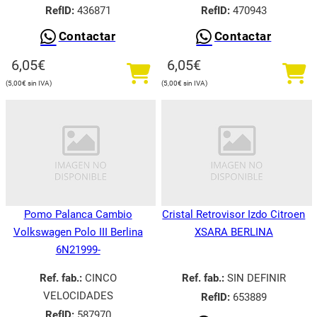
RefID:
436871
RefID:
470943
Contactar
Contactar
6,05
€
6,05
€
5,00
€
5,00
€
Pomo Palanca Cambio
Cristal Retrovisor Izdo Citroen
Volkswagen Polo III Berlina
XSARA BERLINA
6N21999-
Ref. fab.:
CINCO
Ref. fab.:
SIN DEFINIR
VELOCIDADES
RefID:
653889
RefID:
587970