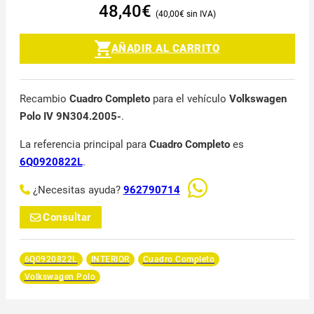
48,40
€
40,00
€
AÑADIR AL CARRITO
Recambio
Cuadro Completo
para el vehículo
Volkswagen
Polo IV 9N304.2005-
.
La referencia principal para
Cuadro Completo
es
6Q0920822L
.
¿Necesitas ayuda?
962790714
Consultar
6Q0920822L
INTERIOR
Cuadro Completo
Volkswagen Polo