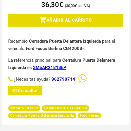
36,30
€
30,00
€
AÑADIR AL CARRITO
Recambio
Cerradura Puerta Delantera Izquierda
para el
vehículo
Ford Focus Berlina CB42008-
.
La referencia principal para
Cerradura Puerta Delantera
Izquierda
es
3M5AR21813EP
.
¿Necesitas ayuda?
962790714
Consultar
3M5AR21813EP
CARROCERÍA LATERALES
Cerradura Puerta Delantera Izquierda
Ford Focus