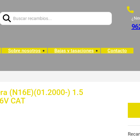
Buscar:
¿Ne
96
Sobre nosotros
Bajas y tasaciones
Contacto
 (N16E)(01.2000-) 1.5
16V CAT
Reca