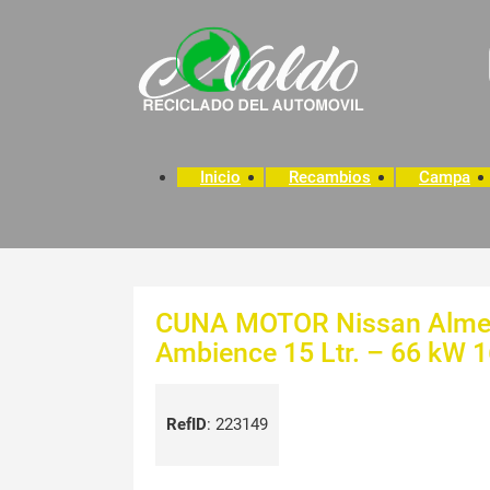
Inicio
Recambios
Campa
CUNA MOTOR Nissan Almera
Ambience 15 Ltr. – 66 kW 
RefID
:
223149