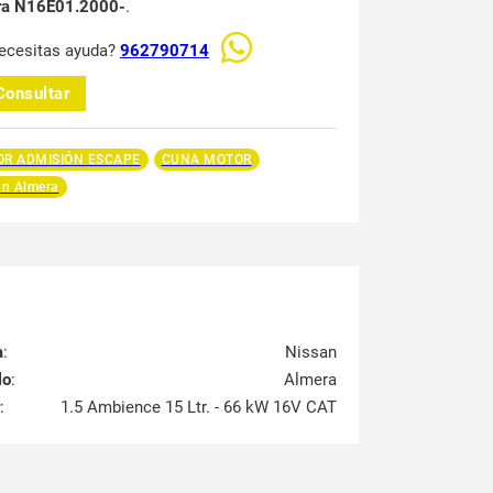
ra N16E01.2000-
.
ecesitas ayuda?
962790714
Consultar
R ADMISIÓN ESCAPE
CUNA MOTOR
an Almera
a
:
Nissan
lo
:
Almera
:
1.5 Ambience 15 Ltr. - 66 kW 16V CAT