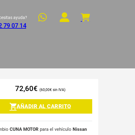
cesitas ayuda?
2 79 07 14
72,60
€
60,00
€
AÑADIR AL CARRITO
mbio
CUNA MOTOR
para el vehículo
Nissan