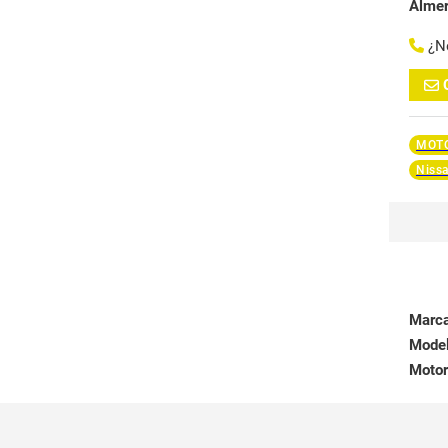
Alme
¿N
MOTO
Niss
Marc
Mode
Motor