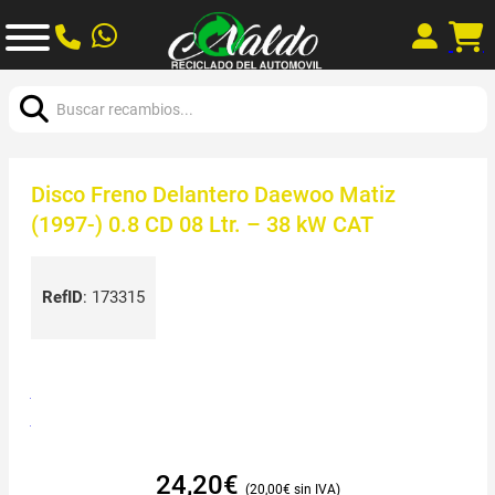
Buscar:
Disco Freno Delantero Daewoo Matiz
(1997-) 0.8 CD 08 Ltr. – 38 kW CAT
RefID
:
173315
24,20
€
20,00
€