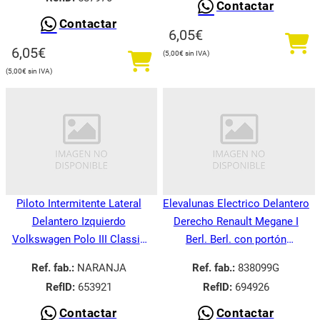
Contactar
Contactar
6,05
€
6,05
€
5,00
€
5,00
€
Piloto Intermitente Lateral
Elevalunas Electrico Delantero
Delantero Izquierdo
Derecho Renault Megane I
Volkswagen Polo III Classic
Berl. Berl. con portón
6V21995-
BA008.1995-
Ref. fab.:
NARANJA
Ref. fab.:
838099G
RefID:
653921
RefID:
694926
Contactar
Contactar