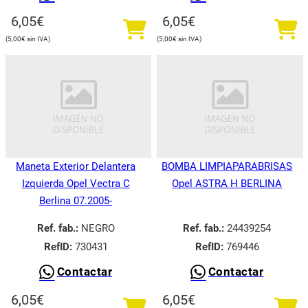
6,05
€
6,05
€
5,00
€
5,00
€
Maneta Exterior Delantera
BOMBA LIMPIAPARABRISAS
Izquierda Opel Vectra C
Opel ASTRA H BERLINA
Berlina 07.2005-
Ref. fab.:
NEGRO
Ref. fab.:
24439254
RefID:
730431
RefID:
769446
Contactar
Contactar
6,05
€
6,05
€