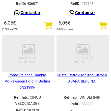
RefID:
436871
RefID:
470943
Contactar
Contactar
6,05
€
6,05
€
5,00
€
5,00
€
Pomo Palanca Cambio
Cristal Retrovisor Izdo Citroen
Volkswagen Polo III Berlina
XSARA BERLINA
6N21999-
Ref. fab.:
CINCO
Ref. fab.:
SIN DEFINIR
VELOCIDADES
RefID:
653889
RefID:
587970