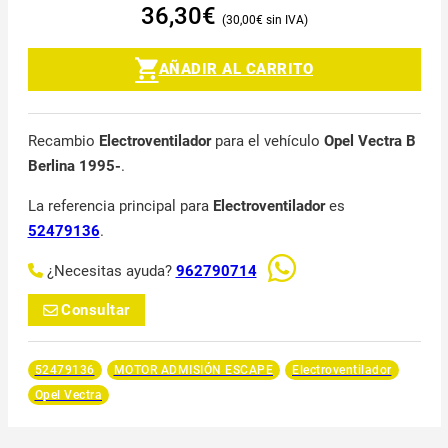
36,30
€
30,00
€
AÑADIR AL CARRITO
Recambio
Electroventilador
para el vehículo
Opel Vectra B
Berlina 1995-
.
La referencia principal para
Electroventilador
es
52479136
.
¿Necesitas ayuda?
962790714
Consultar
52479136
MOTOR ADMISIÓN ESCAPE
Electroventilador
Opel Vectra