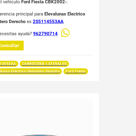
el vehículo
Ford Fiesta CBK2002-
.
ferencia principal para
Elevalunas Electrico
tero Derecho
es
2S5114553AA
.
ecesitas ayuda?
962790714
Consultar
14553AA
CARROCERÍA LATERALES
lunas Electrico Delantero Derecho
Ford Fiesta