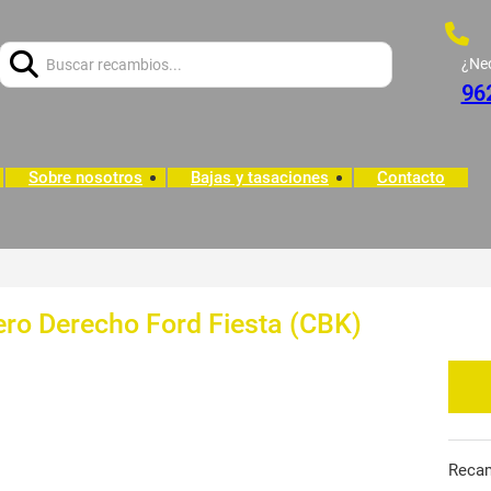
Buscar:
¿Ne
96
Sobre nosotros
Bajas y tasaciones
Contacto
tero Derecho Ford Fiesta (CBK)
Reca