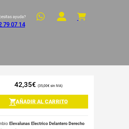
cesitas ayuda?
2 79 07 14
42,35
€
35,00
€
AÑADIR AL CARRITO
mbio
Elevalunas Electrico Delantero Derecho