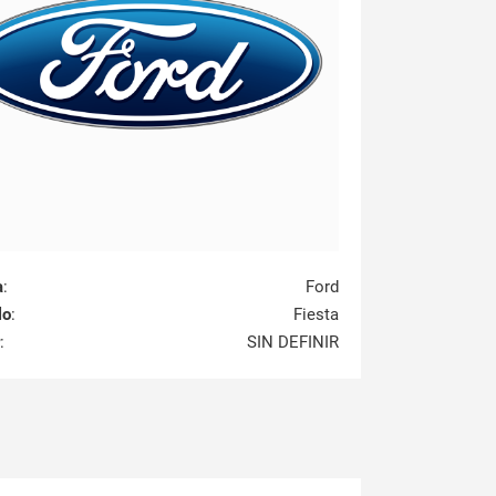
a
:
Ford
lo
:
Fiesta
:
SIN DEFINIR