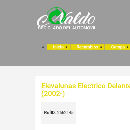
Inicio
Recambios
Campa
Elevalunas Electrico Delan
(2002-)
RefID
:
2662145