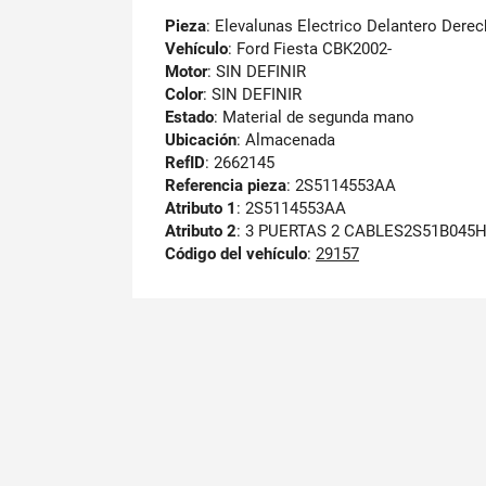
Pieza
: Elevalunas Electrico Delantero Dere
Vehículo
: Ford Fiesta CBK2002-
Motor
: SIN DEFINIR
Color
: SIN DEFINIR
Estado
: Material de segunda mano
Ubicación
: Almacenada
RefID
: 2662145
Referencia pieza
: 2S5114553AA
Atributo 1
: 2S5114553AA
Atributo 2
: 3 PUERTAS 2 CABLES2S51B045
Código del vehículo
:
29157