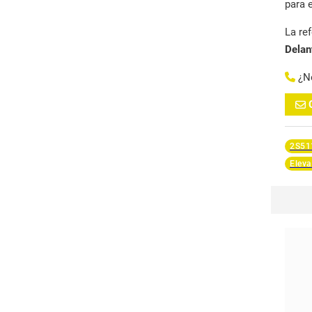
para 
La re
Delan
¿N
2S51
Eleva