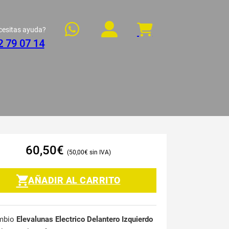
cesitas ayuda?
2 79 07 14
60,50
€
50,00
€
AÑADIR AL CARRITO
mbio
Elevalunas Electrico Delantero Izquierdo