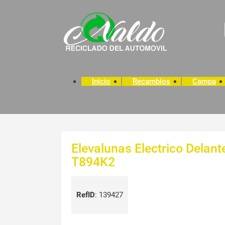
Inicio
Recambios
Campa
Elevalunas Electrico Delan
T894K2
RefID
:
139427