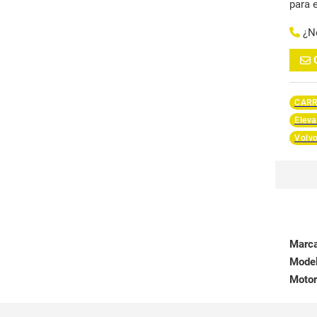
para 
¿N
CARR
Eleva
Volv
Marc
Mode
Motor