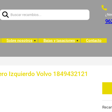
Buscar:
¿Ne
96
Sobre nosotros
Bajas y tasaciones
Contacto
tero Izquierdo Volvo 1849432121
Reca