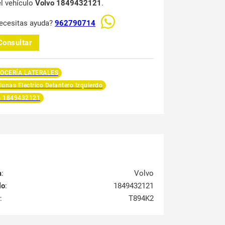
el vehículo
Volvo 1849432121
.
ecesitas ayuda?
962790714
Consultar
OCERÍA LATERALES
lunas Electrico Delantero Izquierdo
o 1849432121
a
:
Volvo
lo
:
1849432121
:
T894K2