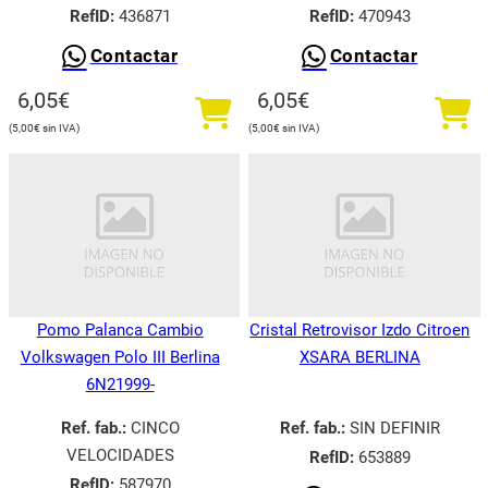
RefID:
436871
RefID:
470943
Contactar
Contactar
6,05
€
6,05
€
5,00
€
5,00
€
Pomo Palanca Cambio
Cristal Retrovisor Izdo Citroen
Volkswagen Polo III Berlina
XSARA BERLINA
6N21999-
Ref. fab.:
CINCO
Ref. fab.:
SIN DEFINIR
VELOCIDADES
RefID:
653889
RefID:
587970