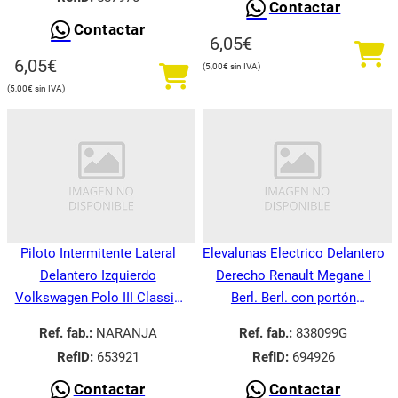
Contactar
Contactar
6,05
€
6,05
€
5,00
€
5,00
€
Piloto Intermitente Lateral
Elevalunas Electrico Delantero
Delantero Izquierdo
Derecho Renault Megane I
Volkswagen Polo III Classic
Berl. Berl. con portón
6V21995-
BA008.1995-
Ref. fab.:
NARANJA
Ref. fab.:
838099G
RefID:
653921
RefID:
694926
Contactar
Contactar