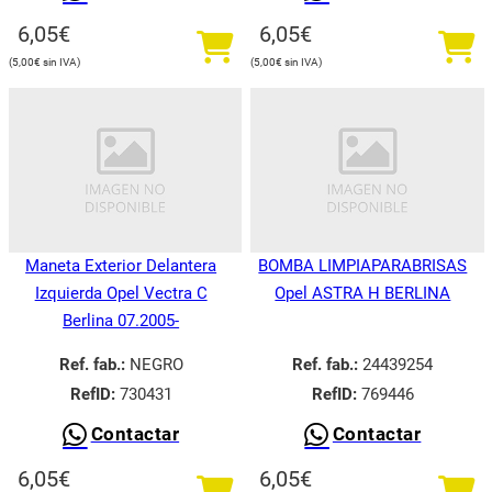
6,05
€
6,05
€
5,00
€
5,00
€
Maneta Exterior Delantera
BOMBA LIMPIAPARABRISAS
Izquierda Opel Vectra C
Opel ASTRA H BERLINA
Berlina 07.2005-
Ref. fab.:
NEGRO
Ref. fab.:
24439254
RefID:
730431
RefID:
769446
Contactar
Contactar
6,05
€
6,05
€