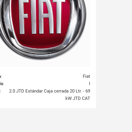
a
:
Fiat
lo
:
I
:
2.0 JTD Estándar Caja cerrada 20 Ltr. - 69
kW JTD CAT