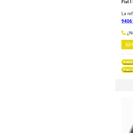
Fiat 
La re
9406
¿N
9406
Fiat I