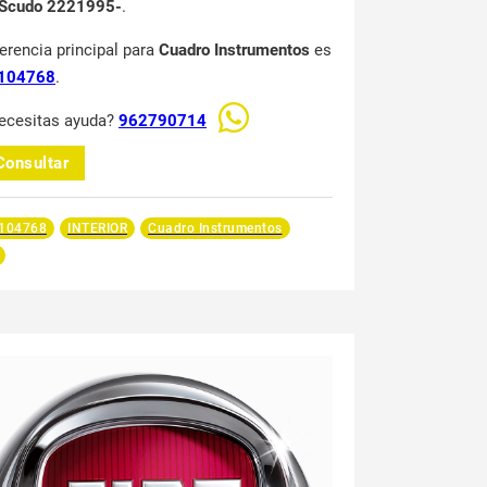
I Scudo 2221995-
.
ferencia principal para
Cuadro Instrumentos
es
104768
.
ecesitas ayuda?
962790714
Consultar
104768
INTERIOR
Cuadro Instrumentos