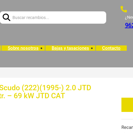
Buscar:
¿Ne
96
Sobre nosotros
Bajas y tasaciones
Contacto
 Scudo (222)(1995-) 2.0 JTD
tr. – 69 kW JTD CAT
Reca