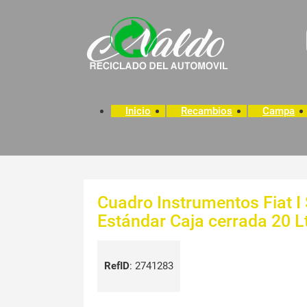
Inicio
Recambios
Campa
Cuadro Instrumentos Fiat I
Estándar Caja cerrada 20 L
RefID
:
2741283