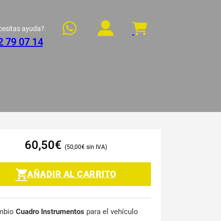
cesitas ayuda?
2 79 07 14
60,50
€
50,00
€
AÑADIR AL CARRITO
mbio
Cuadro Instrumentos
para el vehículo