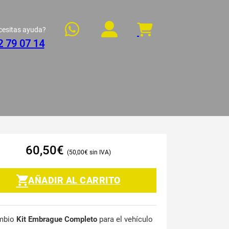
cesitas ayuda?
2 79 07 14
60,50
€
50,00
€
AÑADIR AL CARRITO
mbio
Kit Embrague Completo
para el vehículo