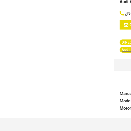
Audi 
¿N
DIRE
Audi
Marc
Mode
Motor