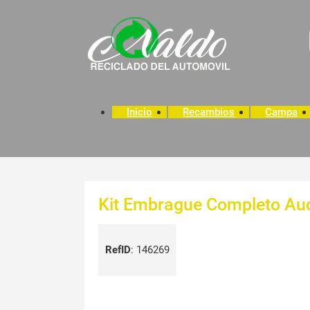
Inicio
Recambios
Campa
Kit Embrague Completo Aud
RefID
:
146269