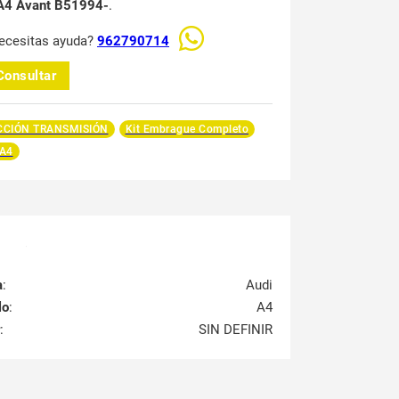
A4 Avant B51994-
.
ecesitas ayuda?
962790714
Consultar
CCIÓN TRANSMISIÓN
Kit Embrague Completo
 A4
a
:
Audi
lo
:
A4
:
SIN DEFINIR