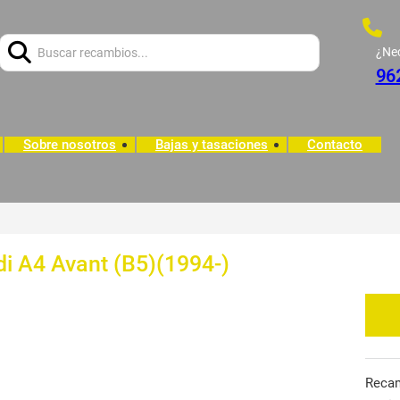
Buscar:
¿Ne
96
Sobre nosotros
Bajas y tasaciones
Contacto
i A4 Avant (B5)(1994-)
Reca