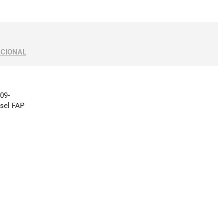
ICIONAL
009-
esel FAP