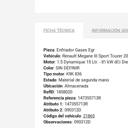
FICHA TÉCNICA
INFORMACIÓN AD
Pieza
: Enfriador Gases Egr
Vehículo
: Renault Megane III Sport Tourer 2
Motor
: 1.5 Dynamique 15 Ltr. - 81 kW dCi Di
Color
: SIN DEFINIR
Tipo motor
: K9K 836
Estado
: Material de segunda mano
Ubicación
: Almacenada
RefID
: 1858020
Referencia pieza
: 147355713R
Atributo 1
: 147355713R
Atributo 2
: 090312D
Código del vehículo
:
21865
Observaciones
:
090312D