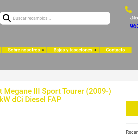
Buscar:
¿Ne
96
Sobre nosotros
Bajas y tasaciones
Contacto
 Megane III Sport Tourer (2009-)
 kW dCi Diesel FAP
Reca