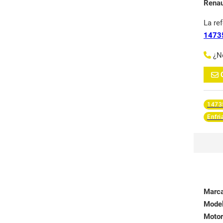
Renau
La re
1473
¿N
1473
Enfri
Marc
Mode
Motor