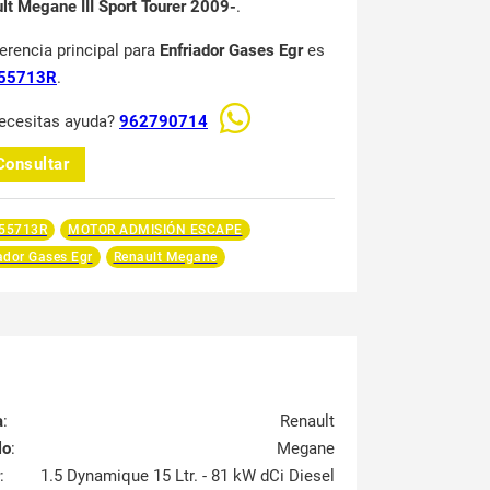
lt Megane III Sport Tourer 2009-
.
ferencia principal para
Enfriador Gases Egr
es
55713R
.
ecesitas ayuda?
962790714
Consultar
55713R
MOTOR ADMISIÓN ESCAPE
ador Gases Egr
Renault Megane
a
:
Renault
lo
:
Megane
:
1.5 Dynamique 15 Ltr. - 81 kW dCi Diesel