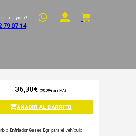
cesitas ayuda?
2 79 07 14
36,30
€
30,00
€
AÑADIR AL CARRITO
mbio
Enfriador Gases Egr
para el vehículo