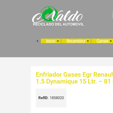
Inicio
Recambios
Campa
Enfriador Gases Egr Renault
1.5 Dynamique 15 Ltr. – 81
RefID
:
1858020